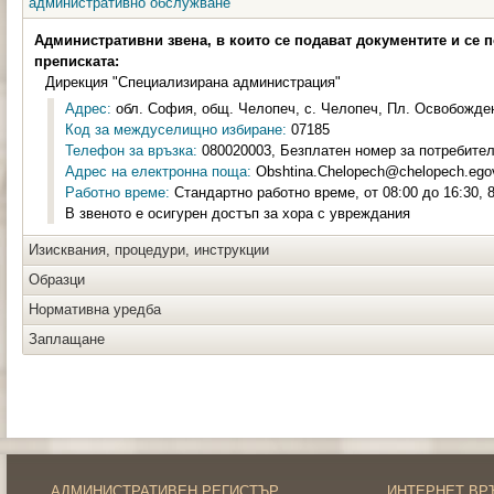
административно обслужване
Административни звена, в които се подават документите и се 
преписката:
Дирекция "Специализирана администрация"
Адрес:
обл. София, общ. Челопеч, с. Челопеч, Пл. Освобожден
Код за междуселищно избиране:
07185
Телефон за връзка:
080020003, Безплатен номер за потребите
Адрес на електронна поща:
Obshtina.Chelopech@chelopech.ego
Работно време:
Стандартно работно време, от 08:00 до 16:30, 
В звеното е осигурен достъп за хора с увреждания
Изисквания, процедури, инструкции
Образци
Нормативна уредба
Заплащане
АДМИНИСТРАТИВЕН РЕГИСТЪР
ИНТЕРНЕТ ВР