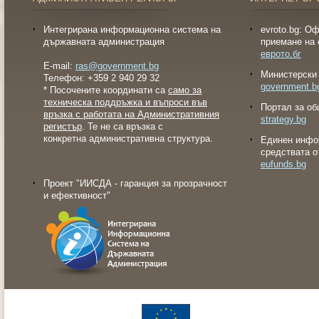
Интегрирана информационна система на
evroto.bg: О
държавната администрация
приемане на 
еврото.бг
E-mail:
ras@government.bg
Министерски 
Телефон: +359 2 940 29 32
government.b
* Посочените координати са
само за
техническа поддръжка и въпроси във
Портал за об
връзка с работата на Административния
strategy.bg
регистър
. Те не са връзка с
конкретна административна структура.
Eдинен инфо
средствата о
eufunds.bg
Проект "ИИСДА - гаранция за прозрачност
и ефективност"