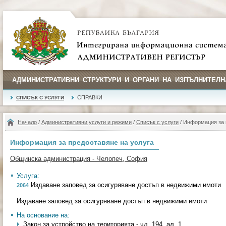
АДМИНИСТРАТИВНИ СТРУКТУРИ И ОРГАНИ НА ИЗПЪЛНИТЕЛН
СПРАВКИ
СПИСЪК С УСЛУГИ
Начало
/
Административни услуги и режими
/
Списък с услуги
/ Информация за 
Информация за предоставяне на услуга
Общинска администрация - Челопеч, София
Услуга:
Издаване заповед за осигуряване достъп в недвижими имоти
2064
Издаване заповед за осигуряване достъп в недвижими имоти
На основание на:
Закон за устройство на територията - чл. 194, ал. 1