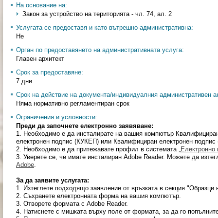
На основание на:
Закон за устройство на територията - чл. 74, ал. 2
Услугата се предоставя и като вътрешно-административна:
Не
Орган по предоставянето на административната услуга:
Главен архитект
Срок за предоставяне:
7 дни
Срок на действие на документа/индивидуалния административен ак
Няма нормативно регламентиран срок
Ограничения и условности:
Преди да започнете електронно заявяване:
1. Необходимо е да инсталирате на вашия компютър Квалифицира
електронен подпис (КУКЕП) или Квалифициран електронен подпис 
2. Необходимо е да притежавате профил в системата „
Електронно 
3. Уверете се, че имате инсталиран Adobe Reader. Можете да изтег
Adobe
.
За да заявите услугата:
1. Изтеглете подходящо заявление от връзката в секция "Образци 
2. Съхранете електронната форма на вашия компютър.
3. Отворете формата с Adobe Reader.
4. Натиснете с мишката върху поле от формата, за да го попълните