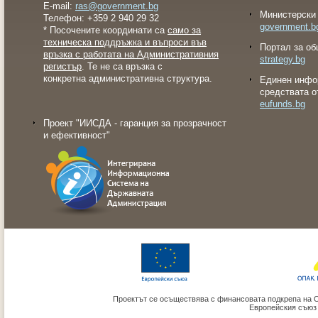
E-mail:
ras@government.bg
Министерски 
Телефон: +359 2 940 29 32
government.b
* Посочените координати са
само за
техническа поддръжка и въпроси във
Портал за об
връзка с работата на Административния
strategy.bg
регистър
. Те не са връзка с
конкретна административна структура.
Eдинен инфо
средствата о
eufunds.bg
Проект "ИИСДА - гаранция за прозрачност
и ефективност"
Проектът се осъществява с финансовата подкрепа на 
Европейския съюз