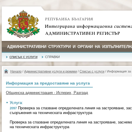
АДМИНИСТРАТИВНИ СТРУКТУРИ И ОРГАНИ НА ИЗПЪЛНИТЕЛН
СПРАВКИ
СПИСЪК С УСЛУГИ
Начало
/
Административни услуги и режими
/
Списък с услуги
/ Информация за 
Информация за предоставяне на услуга
Общинска администрация - Исперих, Разград
Услуга:
Проверка за спазване определената линия на застрояване, за
2097
съоръжения на техническата инфраструктура
Проверка за спазване определената линия на застрояване, заснем
на техническата инфраструктура