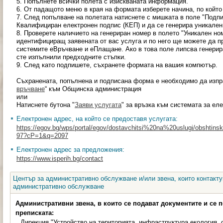
5. Попълнете всички полета с изискваната информация.
6. От падащото меню в края на формата изберете начина, по който
7. След попълване на полетата натиснете с мишката в поле "Подп
Квалифициран електронен подпис (КЕП) и да се генерира уникален
8. Проверете наличието на генериран номер в полето "Уникален ном
идентифициращ заявената от вас услуга и по него ще можете да п
системите еВръчване и еПлащане. Ако в това поле липсва генерир
сте изпълнили предходните стъпки.
9. След като подпишете, съхранете формата на вашия компютър.
Съхранената, попълнена и подписана форма е необходимо да изпра
връчване
“ към Общинска администрация
или
Натиснете бутона "
Заяви услугата
" за връзка към системата за ел
Електронен адрес, на който се предоставя услугата:
https://egov.bg/wps/portal/egov/dostavchitsi%20na%20uslugi/obshtinski
97?cP=1&q=2097
Електронен адрес за предложения:
https://www.isperih.bg/contact
Център за административно обслужване и/или звена, които контакту
административно обслужване
Административни звена, в които се подават документите и се 
преписката:
Дирекция "Устройство на територията, инфраструктура,екология,