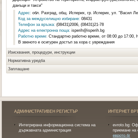
данъци и такси"
Адрес:
обл. Разград, общ. Исперих, гр. Исперих, ул. "Васил Ле
Код за междуселищно избиране:
08431
Телефон за връзка:
(08431)2006, (08431)21-78
Адрес на електронна поща:
isperih@isperih.bg
Работно време:
Стандартно работно време, от 08:00 до 17:00,
В звеното е осигурен достъп за хора с увреждания
Изисквания, процедури, инструкции
Нормативна уредба
Заплащане
АДМИНИСТРАТИВЕН РЕГИСТЪР
ИНТЕРНЕТ ВР
Интегрирана информационна система на
evroto.bg: О
държавната администрация
приемане на 
еврото.бг