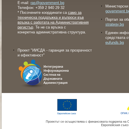
E-mail:
ras@government.bg
Министерски 
Телефон: +359 2 940 29 32
government.b
* Посочените координати са
само за
техническа поддръжка и въпроси във
Портал за об
връзка с работата на Административния
strategy.bg
регистър
. Те не са връзка с
конкретна административна структура.
Eдинен инфо
средствата о
eufunds.bg
Проект "ИИСДА - гаранция за прозрачност
и ефективност"
Проектът се осъществява с финансовата подкрепа на 
Европейския съюз