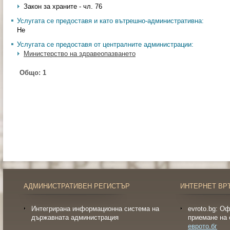
Закон за храните - чл. 76
Услугата се предоставя и като вътрешно-административна:
Не
Услугата се предоставя от централните администрации:
Министерство на здравеопазването
Общо:
1
АДМИНИСТРАТИВЕН РЕГИСТЪР
ИНТЕРНЕТ ВР
Интегрирана информационна система на
evroto.bg: О
държавната администрация
приемане на 
еврото.бг