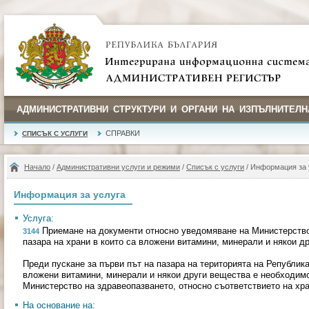
АДМИНИСТРАТИВНИ СТРУКТУРИ И ОРГАНИ НА ИЗПЪЛНИТЕЛН
СПРАВКИ
СПИСЪК С УСЛУГИ
Начало
/
Административни услуги и режими
/
Списък с услуги
/ Информация за 
Информация за услуга
Услуга:
Приемане на документи относно уведомяване на Министерствот
3144
пазара на храни в които са вложени витамини, минерали и някои д
Преди пускане за първи път на пазара на територията на Република
вложени витамини, минерали и някои други вещества е необходимо
Министерство на здравеопазването, относно съответствието на хра
На основание на: