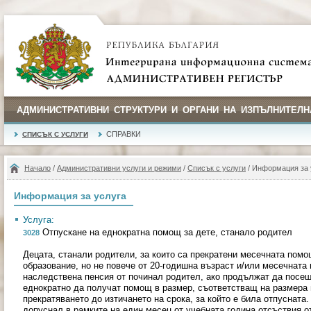
АДМИНИСТРАТИВНИ СТРУКТУРИ И ОРГАНИ НА ИЗПЪЛНИТЕЛН
СПРАВКИ
СПИСЪК С УСЛУГИ
Начало
/
Административни услуги и режими
/
Списък с услуги
/ Информация за 
Информация за услуга
Услуга:
Отпускане на еднократна помощ за дете, станало родител
3028
Децата, станали родители, за които са прекратени месечната помо
образование, но не повече от 20-годишна възраст и/или месечната
наследствена пенсия от починал родител, ако продължат да посе
еднократно да получат помощ в размер, съответстващ на размера 
прекратяването до изтичането на срока, за който е била отпусната.
допуснал в рамките на един месец от учебната година отсъствия от