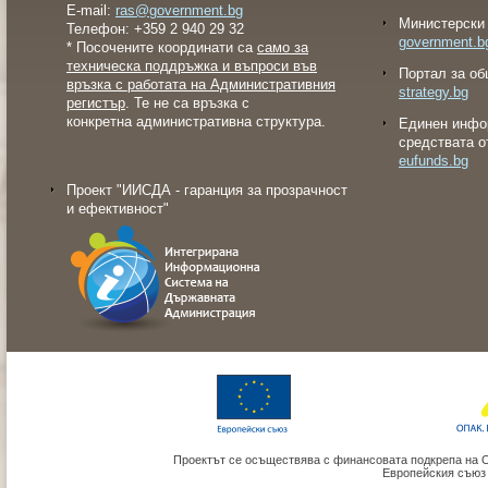
E-mail:
ras@government.bg
Министерски 
Телефон: +359 2 940 29 32
government.b
* Посочените координати са
само за
техническа поддръжка и въпроси във
Портал за об
връзка с работата на Административния
strategy.bg
регистър
. Те не са връзка с
конкретна административна структура.
Eдинен инфо
средствата о
eufunds.bg
Проект "ИИСДА - гаранция за прозрачност
и ефективност"
Проектът се осъществява с финансовата подкрепа на 
Европейския съюз