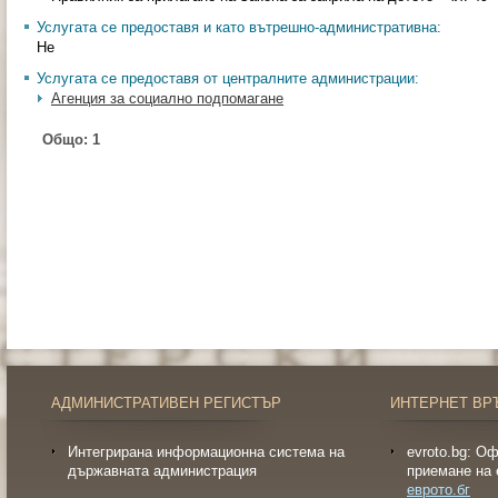
Услугата се предоставя и като вътрешно-административна:
Не
Услугата се предоставя от централните администрации:
Агенция за социално подпомагане
Общо:
1
АДМИНИСТРАТИВЕН РЕГИСТЪР
ИНТЕРНЕТ ВР
Интегрирана информационна система на
evroto.bg: О
държавната администрация
приемане на 
еврото.бг