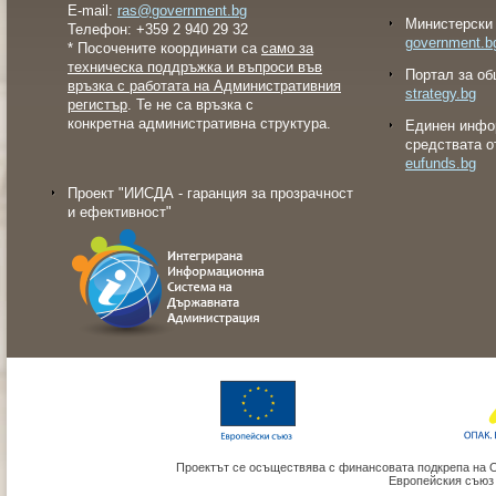
E-mail:
ras@government.bg
Министерски 
Телефон: +359 2 940 29 32
government.b
* Посочените координати са
само за
техническа поддръжка и въпроси във
Портал за об
връзка с работата на Административния
strategy.bg
регистър
. Те не са връзка с
конкретна административна структура.
Eдинен инфо
средствата о
eufunds.bg
Проект "ИИСДА - гаранция за прозрачност
и ефективност"
Проектът се осъществява с финансовата подкрепа на 
Европейския съюз