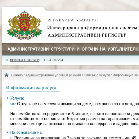
АДМИНИСТРАТИВНИ СТРУКТУРИ И ОРГАНИ НА ИЗПЪЛНИТЕЛН
СПРАВКИ
СПИСЪК С УСЛУГИ
Начало
/
Административни услуги и режими
/
Списък с услуги
/ Информация за 
Информация за услуга
Услуга:
Отпускане на месечни помощи за дете, настанено за отглеждан
587
На семействата на роднините и близките, в които са настанени де
от семейството е по-нисък от 5-кратния размер на гарантирания м
месечни помощи за оказване на финансова подкрепа и задоволяван
На основание на:
Правилник за прилагане на Закона за закрила на детето - чл. 49