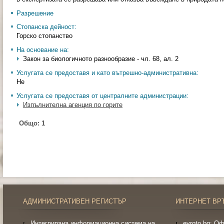
Разрешение
Стопанска дейност:
Горско стопанство
На основание на:
Закон за биологичното разнообразие - чл. 68, ал. 2
Услугата се предоставя и като вътрешно-административна:
Не
Услугата се предоставя от централните администрации:
Изпълнителна агенция по горите
Общо:
1
АДМИНИСТРАТИВЕН РЕГИСТЪР
ИНТЕРНЕТ ВР
Интегрирана информационна система на
evroto.bg: О