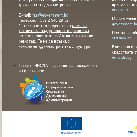
държавната администрация
приемане на 
еврото.бг
E-mail:
ras@government.bg
Министерски 
Телефон: +359 2 940 29 32
government.b
* Посочените координати са
само за
техническа поддръжка и въпроси във
Портал за об
връзка с работата на Административния
strategy.bg
регистър
. Те не са връзка с
конкретна административна структура.
Eдинен инфо
средствата о
eufunds.bg
Проект "ИИСДА - гаранция за прозрачност
и ефективност"