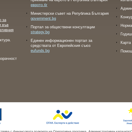
еврото.бг
Админ
Министерски съвет на Република България
Конку
government.bg
о за
и във
Норма
Портал за обществени консултации
ативния
strategy.bg
Годиш
ктура.
Eдинен информационен портал за
Карта 
средствата от Европейския съюз
eufunds.bg
Помо
озрачност
твява с финансовата подкрепа на Оперативна програма „Административен капацитет