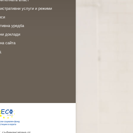
истративни услуги и режими
рси
тивна уредба
ни доклади
на сайта
щ
”, съфинансирана от