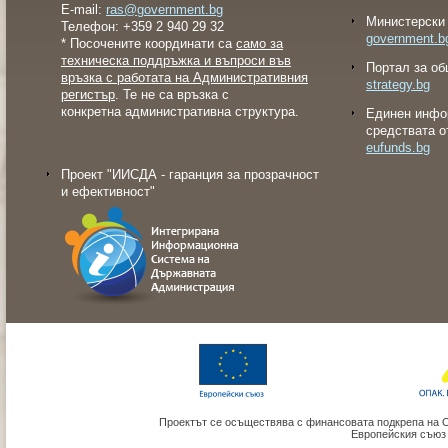
E-mail:
ras@government.bg
Министерски 
Телефон: +359 2 940 29 32
government.b
* Посочените координати са
само за
техническа поддръжка и въпроси във
Портал за об
връзка с работата на Административния
strategy.bg
регистър
. Те не са връзка с
конкретна административна структура.
Eдинен инфо
средствата о
eufunds.bg
Проект "ИИСДА - гаранция за прозрачност
и ефективност"
Проектът се осъществява с финансовата подкрепа на 
Европейския съюз