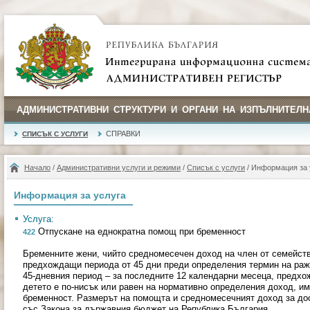
АДМИНИСТРАТИВНИ СТРУКТУРИ И ОРГАНИ НА ИЗПЪЛНИТЕЛН
СПРАВКИ
СПИСЪК С УСЛУГИ
Начало
/
Административни услуги и режими
/
Списък с услуги
/ Информация за 
Информация за услуга
Услуга:
Отпускане на еднократна помощ при бременност
422
Бременните жени, чийто средномесечен доход на член от семейств
предхождащи периода от 45 дни преди определения термин на раж
45-дневния период – за последните 12 календарни месеца, предхо
детето е по-нисък или равен на нормативно определения доход, и
бременност. Размерът на помощта и средномесечният доход за до
със Закона за държавния бюджет на Република България.