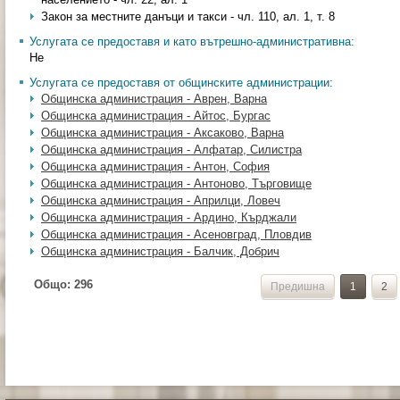
Закон за местните данъци и такси - чл. 110, ал. 1, т. 8
Услугата се предоставя и като вътрешно-административна:
Не
Услугата се предоставя от общинските администрации:
Общинска администрация - Аврен, Варна
Общинска администрация - Айтос, Бургас
Общинска администрация - Аксаково, Варна
Общинска администрация - Алфатар, Силистра
Общинска администрация - Антон, София
Общинска администрация - Антоново, Търговище
Общинска администрация - Априлци, Ловеч
Общинска администрация - Ардино, Кърджали
Общинска администрация - Асеновград, Пловдив
Общинска администрация - Балчик, Добрич
Общо:
296
Предишна
1
2