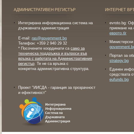
АДМИНИСТРАТИВЕН РЕГИСТЪР
ИНТЕРНЕТ ВР
Интегрирана информационна система на
evroto.bg: О
държавната администрация
приемане на 
еврото.бг
E-mail:
ras@government.bg
Министерски 
Телефон: +359 2 940 29 32
government.b
* Посочените координати са
само за
техническа поддръжка и въпроси във
Портал за об
връзка с работата на Административния
strategy.bg
регистър
. Те не са връзка с
конкретна административна структура.
Eдинен инфо
средствата о
eufunds.bg
Проект "ИИСДА - гаранция за прозрачност
и ефективност"