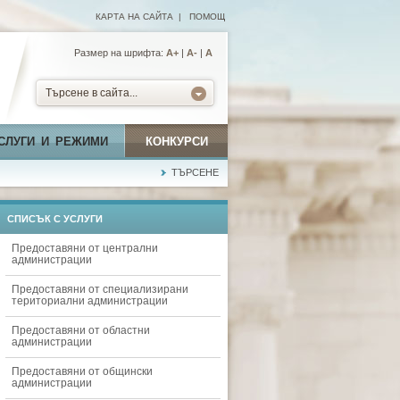
КАРТА НА САЙТА
|
ПОМОЩ
Размер на шрифта:
А+
|
A-
|
A
Търсене в сайта...
СЛУГИ И РЕЖИМИ
КОНКУРСИ
ТЪРСЕНЕ
СПИСЪК С УСЛУГИ
Предоставяни от централни
администрации
Предоставяни от специализирани
териториални администрации
Предоставяни от областни
администрации
Предоставяни от общински
администрации