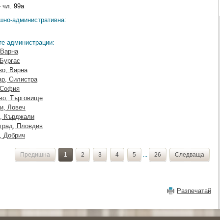
 чл. 99а
ешно-административна:
те администрации:
 Варна
 Бургас
во, Варна
р, Силистра
 София
во, Търговище
и, Ловеч
о, Кърджали
град, Пловдив
, Добрич
Предишна
1
2
3
4
5
...
26
Следваща
Разпечатай