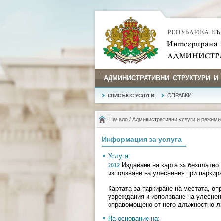
АДМИНИСТРАТИВНИ СТРУКТУРИ И
СПРАВКИ
СПИСЪК С УСЛУГИ
Начало
/
Административни услуги и режими
Информация за услуга
Услуга:
Издаване на карта за безплатно
2012
използване на улеснения при паркир
Картата за паркиране на местата, о
увреждания и използване на улеснен
оправомощено от него длъжностно ли
На основание на: