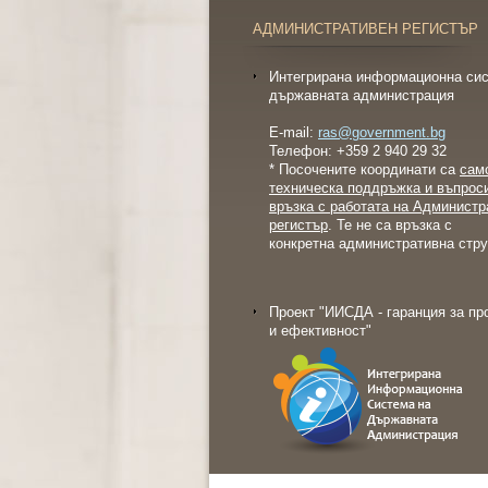
АДМИНИСТРАТИВЕН РЕГИСТЪР
Интегрирана информационна сис
държавната администрация
E-mail:
ras@government.bg
Телефон: +359 2 940 29 32
* Посочените координати са
сам
техническа поддръжка и въпрос
връзка с работата на Администр
регистър
. Те не са връзка с
конкретна административна стру
Проект "ИИСДА - гаранция за пр
и ефективност"