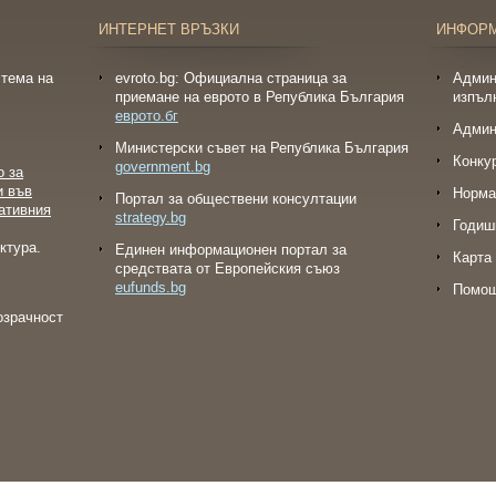
ИНТЕРНЕТ ВРЪЗКИ
ИНФОР
тема на
evroto.bg: Официална страница за
Админ
приемане на еврото в Република България
изпъл
еврото.бг
Админ
Министерски съвет на Република България
Конку
government.bg
о за
и във
Норма
Портал за обществени консултации
ативния
strategy.bg
Годиш
ктура.
Eдинен информационен портал за
Карта 
средствата от Европейския съюз
eufunds.bg
Помо
озрачност