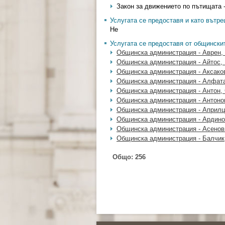
Закон за движението по пътищата -
Услугата се предоставя и като вътр
Не
Услугата се предоставя от общински
Общинска администрация - Аврен,
Общинска администрация - Айтос,
Общинска администрация - Аксако
Общинска администрация - Алфата
Общинска администрация - Антон,
Общинска администрация - Антоно
Общинска администрация - Априлц
Общинска администрация - Ардин
Общинска администрация - Асенов
Общинска администрация - Балчик
Общо:
256