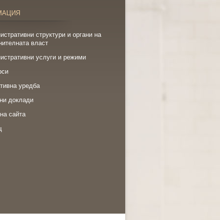
МАЦИЯ
истративни структури и органи на
нителната власт
истративни услуги и режими
рси
тивна уредба
ни доклади
на сайта
щ