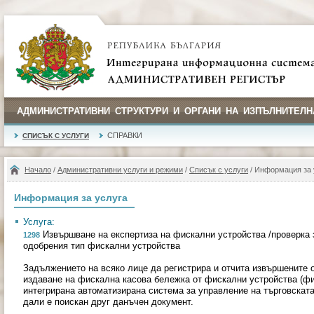
АДМИНИСТРАТИВНИ СТРУКТУРИ И ОРГАНИ НА ИЗПЪЛНИТЕЛН
СПРАВКИ
СПИСЪК С УСЛУГИ
Начало
/
Административни услуги и режими
/
Списък с услуги
/ Информация за 
Информация за услуга
Услуга:
Извършване на експертиза на фискални устройства /проверка з
1298
одобрения тип фискални устройства
Задължението на всяко лице да регистрира и отчита извършените о
издаване на фискална касова бележка от фискални устройства (фи
интегрирана автоматизирана система за управление на търговската
дали е поискан друг данъчен документ.