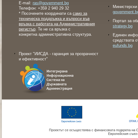
E-mail:
ras@government.bg
Министерски 
Телефон: +359 2 940 29 32
government.b
* Посочените координати са
само за
техническа поддръжка и въпроси във
Портал за об
връзка с работата на Административния
strategy.bg
регистър
. Те не са връзка с
конкретна административна структура.
Eдинен инфо
средствата о
eufunds.bg
Проект "ИИСДА - гаранция за прозрачност
и ефективност"
Проектът се осъществява с финансовата подкрепа на 
Европейския съюз