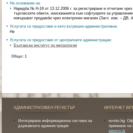
На основание на:
Наредба № Н-18 от 13.12.2006 г. за регистриране и отчитане чре
търговските обекти, изискванията към софтуерите за управление
извършват продажби чрез електронен магазин (Загл. изм. – ДВ, бр. 
Услугата се предоставя и като вътрешно-административна:
Не
Услугата се предоставя от централните администрации:
Български институт по метрология
Общо:
1
АДМИНИСТРАТИВЕН РЕГИСТЪР
ИНТЕРНЕТ ВР
Интегрирана информационна система на
evroto.bg: О
държавната администрация
приемане на 
еврото.бг