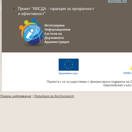
eufunds.bg
Проект "ИИСДА - гаранция за прозрачност
и ефективност"
Проектът се осъществява с финансовата подкрепа на 
Европейския съюз
Правна информация
|
Политика за достъпност