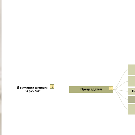
Държавна агенция
Председател
"Архиви"
П