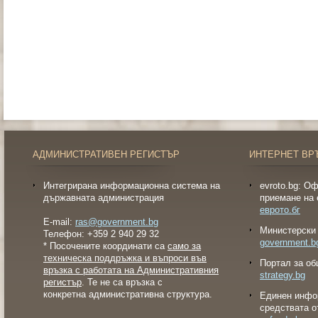
АДМИНИСТРАТИВЕН РЕГИСТЪР
ИНТЕРНЕТ ВР
Интегрирана информационна система на
evroto.bg: О
държавната администрация
приемане на 
еврото.бг
E-mail:
ras@government.bg
Министерски 
Телефон: +359 2 940 29 32
government.b
* Посочените координати са
само за
техническа поддръжка и въпроси във
Портал за об
връзка с работата на Административния
strategy.bg
регистър
. Те не са връзка с
конкретна административна структура.
Eдинен инфо
средствата о