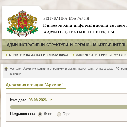
АДМИНИСТРАТИВНИ СТРУКТУРИ И ОРГАНИ НА ИЗПЪЛНИТЕЛН
АДМИНИСТРАТИВНИ СТРУКТУРИ
СТРУКТУРА НА ИЗПЪЛНИТЕЛНАТА ВЛАСТ
Начало
/
Административни структури и органи на изпълнителната власт
/
Структ
агенция
Държавна агенция "Архиви"
Към дата:
г.
Подравняване:
Ляво
Горе