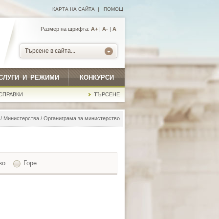
КАРТА НА САЙТА
|
ПОМОЩ
Размер на шрифта:
А+
|
A-
|
A
Търсене в сайта...
СЛУГИ И РЕЖИМИ
КОНКУРСИ
СПРАВКИ
ТЪРСЕНЕ
/
Министерства
/ Органиграма за министерство
во
Горе