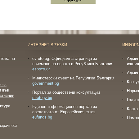
структури
ИНТЕРНЕТ ВРЪЗКИ
ИНФОР
тема на
evroto.bg: Официална страница за
Админ
приемане на еврото в Република България
изпъл
еврото.бг
Админ
Министерски съвет на Република България
Конку
government.bg
о за
и във
Норма
Портал за обществени консултации
ативния
strategy.bg
Годиш
ктура.
Eдинен информационен портал за
Карта 
средствата от Европейския съюз
eufunds.bg
Помо
озрачност