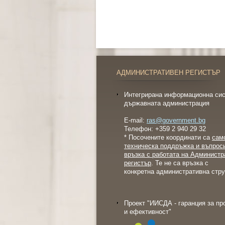
АДМИНИСТРАТИВЕН РЕГИСТЪР
Интегрирана информационна сис
държавната администрация
E-mail:
ras@government.bg
Телефон: +359 2 940 29 32
* Посочените координати са
сам
техническа поддръжка и въпрос
връзка с работата на Администр
регистър
. Те не са връзка с
конкретна административна стру
Проект "ИИСДА - гаранция за пр
и ефективност"