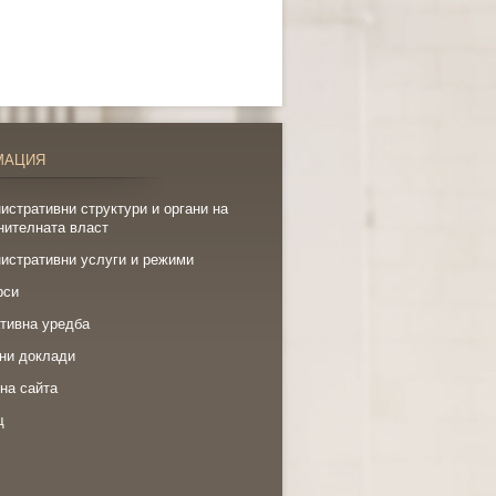
МАЦИЯ
истративни структури и органи на
нителната власт
истративни услуги и режими
рси
тивна уредба
ни доклади
на сайта
щ