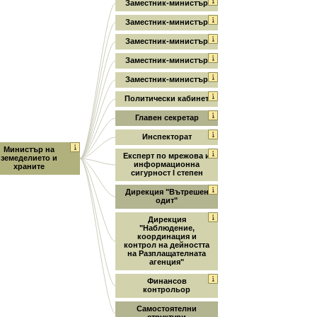
Заместник-министър
Заместник-министър
Заместник-министър
Заместник-министър
Заместник-министър
Политически кабинет
Главен секретар
Инспекторат
Министър на
Експерт по мрежова и
земеделието и
информационна
храните
сигурност І степен
Дирекция "Вътрешен
одит"
Дирекция
"Наблюдение,
координация и
контрол на дейността
на Разплащателната
агенция"
Финансов
контрольор
Самостоятелни