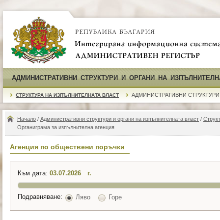
АДМИНИСТРАТИВНИ СТРУКТУРИ И ОРГАНИ НА ИЗПЪЛНИТЕЛН
АДМИНИСТРАТИВНИ СТРУКТУРИ
СТРУКТУРА НА ИЗПЪЛНИТЕЛНАТА ВЛАСТ
Начало
/
Административни структури и органи на изпълнителната власт
/
Структ
Органиграма за изпълнителна агенция
Агенция по обществени поръчки
Към дата:
г.
Подравняване:
Ляво
Горе