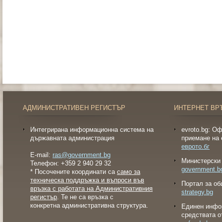
АДМИНИСТРАТИВЕН РЕГИСТЪР
ИНТЕРНЕТ ВР
Интегрирана информационна система на
evroto.bg: О
държавната администрация
приемане на 
еврото.бг
E-mail:
ras@government.bg
Министерски 
Телефон: +359 2 940 29 32
government.b
* Посочените координати са
само за
техническа поддръжка и въпроси във
Портал за об
връзка с работата на Административния
strategy.bg
регистър
. Те не са връзка с
конкретна административна структура.
Eдинен инфо
средствата о