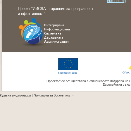
eufunds.bg
Проект "ИИСДА - гаранция за прозрачност
и ефективност"
Проектът се осъществява с финансовата подкрепа на 
Европейския съюз
Правна информация
|
Политика за достъпност