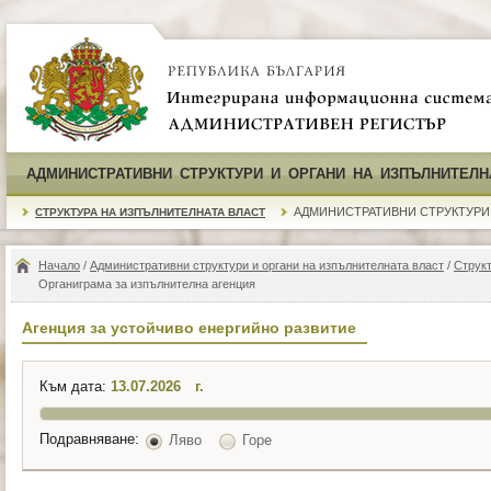
АДМИНИСТРАТИВНИ СТРУКТУРИ И ОРГАНИ НА ИЗПЪЛНИТЕЛН
АДМИНИСТРАТИВНИ СТРУКТУРИ
СТРУКТУРА НА ИЗПЪЛНИТЕЛНАТА ВЛАСТ
Начало
/
Административни структури и органи на изпълнителната власт
/
Структ
Органиграма за изпълнителна агенция
Агенция за устойчиво енергийно развитие
Към дата:
г.
Подравняване:
Ляво
Горе