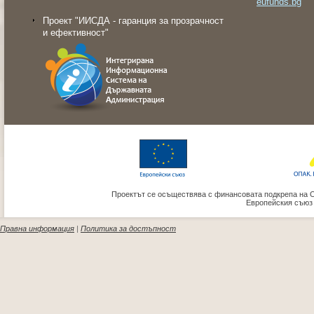
eufunds.bg
Проект "ИИСДА - гаранция за прозрачност
и ефективност"
Проектът се осъществява с финансовата подкрепа на 
Европейския съюз
Правна информация
|
Политика за достъпност