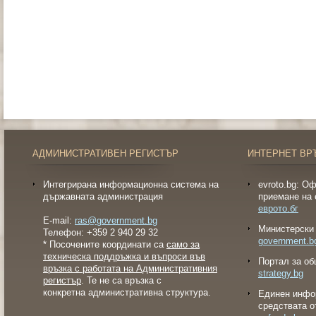
АДМИНИСТРАТИВЕН РЕГИСТЪР
ИНТЕРНЕТ ВР
Интегрирана информационна система на
evroto.bg: О
държавната администрация
приемане на 
еврото.бг
E-mail:
ras@government.bg
Министерски 
Телефон: +359 2 940 29 32
government.b
* Посочените координати са
само за
техническа поддръжка и въпроси във
Портал за об
връзка с работата на Административния
strategy.bg
регистър
. Те не са връзка с
конкретна административна структура.
Eдинен инфо
средствата о