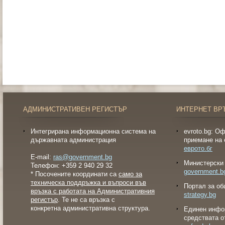
АДМИНИСТРАТИВЕН РЕГИСТЪР
ИНТЕРНЕТ ВР
Интегрирана информационна система на
evroto.bg: О
държавната администрация
приемане на 
еврото.бг
E-mail:
ras@government.bg
Министерски 
Телефон: +359 2 940 29 32
government.b
* Посочените координати са
само за
техническа поддръжка и въпроси във
Портал за об
връзка с работата на Административния
strategy.bg
регистър
. Те не са връзка с
конкретна административна структура.
Eдинен инфо
средствата о