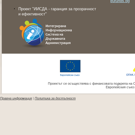
eufunds.bg
Проект "ИИСДА - гаранция за прозрачност
и ефективност"
Проектът се осъществява с финансовата подкрепа на 
Европейския съюз
Правна информация
|
Политика за достъпност