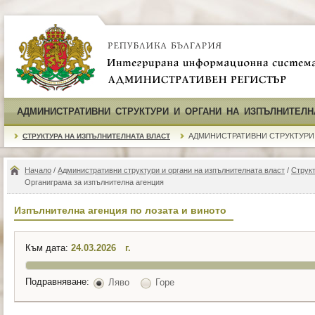
АДМИНИСТРАТИВНИ СТРУКТУРИ И ОРГАНИ НА ИЗПЪЛНИТЕЛН
АДМИНИСТРАТИВНИ СТРУКТУРИ
СТРУКТУРА НА ИЗПЪЛНИТЕЛНАТА ВЛАСТ
Начало
/
Административни структури и органи на изпълнителната власт
/
Структ
Органиграма за изпълнителна агенция
Изпълнителна агенция по лозата и виното
Към дата:
г.
Подравняване:
Ляво
Горе