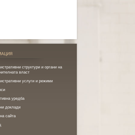
МАЦИЯ
истративни структури и органи на
нителната власт
истративни услуги и режими
рси
тивна уредба
ни доклади
на сайта
щ