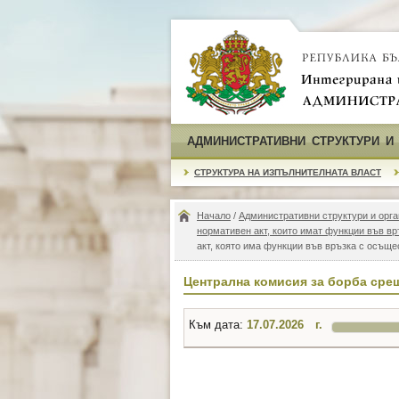
АДМИНИСТРАТИВНИ СТРУКТУРИ И
СТРУКТУРА НА ИЗПЪЛНИТЕЛНАТА ВЛАСТ
Начало
/
Административни структури и орга
нормативен акт, които имат функции във в
акт, която има функции във връзка с осъще
Централна комисия за борба сре
Към дата:
г.