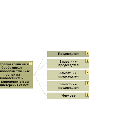
Председател
Заместник-
трална комисия за
председател
борба срещу
тивообществените
Заместник-
прояви на
председател
малолетните и
пълнолетните към
Заместник-
нистерския съвет
председател
Членове