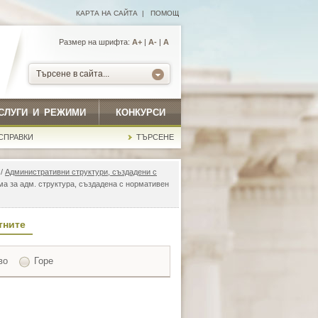
КАРТА НА САЙТА
|
ПОМОЩ
Размер на шрифта:
А+
|
A-
|
A
Търсене в сайта...
СЛУГИ И РЕЖИМИ
КОНКУРСИ
СПРАВКИ
ТЪРСЕНЕ
/
Административни структури, създадени с
ма за адм. структура, създадена с нормативен
тните
во
Горе