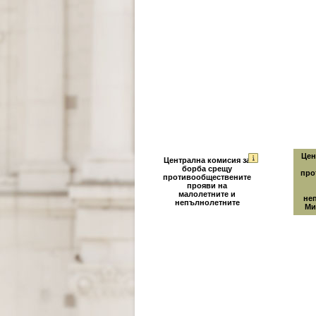
Цен
Централна комисия за
борба срещу
про
противообществените
прояви на
малолетните и
не
непълнолетните
Ми