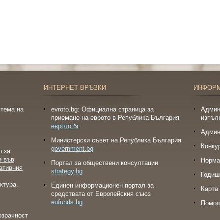
ИНТЕРНЕТ ВРЪЗКИ
ИНФОР
тема на
evroto.bg: Официална страница за
Админ
приемане на еврото в Република България
изпъл
еврото.бг
Админ
Министерски съвет на Република България
Конку
government.bg
о за
и във
Норма
Портал за обществени консултации
ативния
strategy.bg
Годиш
ктура.
Eдинен информационен портал за
Карта 
средствата от Европейския съюз
eufunds.bg
Помо
озрачност