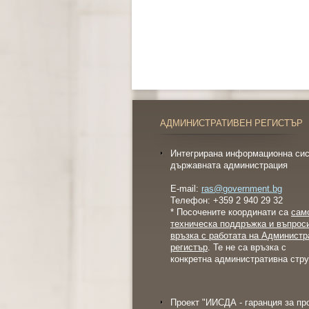
АДМИНИСТРАТИВЕН РЕГИСТЪР
Интегрирана информационна сис
държавната администрация
E-mail:
ras@government.bg
Телефон: +359 2 940 29 32
* Посочените координати са
сам
техническа поддръжка и въпрос
връзка с работата на Администр
регистър
. Те не са връзка с
конкретна административна стру
Проект "ИИСДА - гаранция за пр