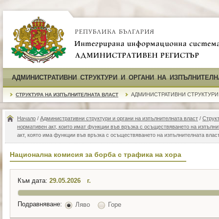
АДМИНИСТРАТИВНИ СТРУКТУРИ И ОРГАНИ НА ИЗПЪЛНИТЕЛН
АДМИНИСТРАТИВНИ СТРУКТУРИ
СТРУКТУРА НА ИЗПЪЛНИТЕЛНАТА ВЛАСТ
Начало
/
Административни структури и органи на изпълнителната власт
/
Структ
нормативен акт, които имат функции във връзка с осъществяването на изпълн
акт, която има функции във връзка с осъществяването на изпълнителната влас
Национална комисия за борба с трафика на хора
Към дата:
г.
Подравняване:
Ляво
Горе