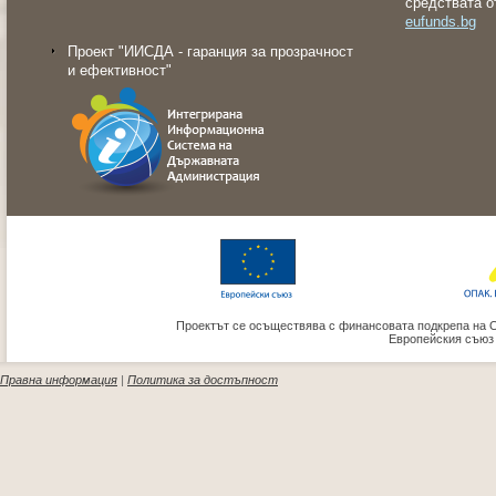
средствата о
eufunds.bg
Проект "ИИСДА - гаранция за прозрачност
и ефективност"
Проектът се осъществява с финансовата подкрепа на 
Европейския съюз
Правна информация
|
Политика за достъпност