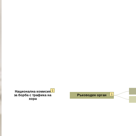
Национална комисия
за борба с трафика на
Ръководен орган
хора