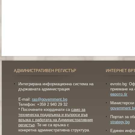
АДМИНИСТРАТИВЕН РЕГИСТЪР
ИНТЕРНЕТ ВР
Интегрирана информационна система на
evroto.bg: О
държавната администрация
приемане на 
еврото.бг
E-mail:
ras@government.bg
Министерски 
Телефон: +359 2 940 29 32
government.b
* Посочените координати са
само за
техническа поддръжка и въпроси във
Портал за об
връзка с работата на Административния
strategy.bg
регистър
. Те не са връзка с
конкретна административна структура.
Eдинен инфо