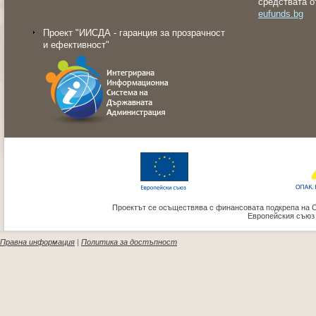
средствата о
eufunds.bg
Проект "ИИСДА - гаранция за прозрачност
и ефективност"
Проектът се осъществява с финансовата подкрепа на 
Европейския съюз
Правна информация
|
Политика за достъпност