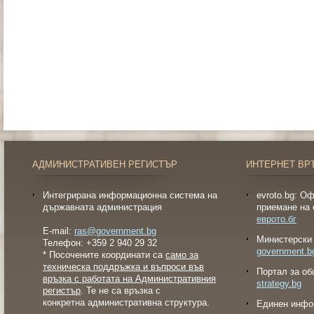
АДМИНИСТРАТИВЕН РЕГИСТЪР
ИНТЕРНЕТ ВР
Интегрирана информационна система на
evroto.bg: О
държавната администрация
приемане на 
еврото.бг
E-mail:
ras@government.bg
Министерски 
Телефон: +359 2 940 29 32
government.b
* Посочените координати са
само за
техническа поддръжка и въпроси във
Портал за об
връзка с работата на Административния
strategy.bg
регистър
. Те не са връзка с
конкретна административна структура.
Eдинен инфо