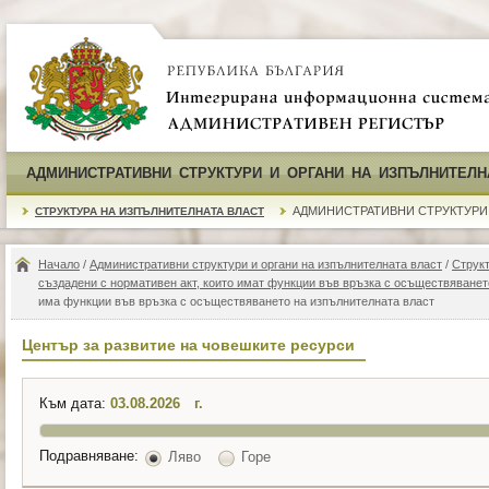
АДМИНИСТРАТИВНИ СТРУКТУРИ И ОРГАНИ НА ИЗПЪЛНИТЕЛН
АДМИНИСТРАТИВНИ СТРУКТУРИ
СТРУКТУРА НА ИЗПЪЛНИТЕЛНАТА ВЛАСТ
Начало
/
Административни структури и органи на изпълнителната власт
/
Структ
създадени с нормативен акт, които имат функции във връзка с осъществяванет
има функции във връзка с осъществяването на изпълнителната власт
Център за развитие на човешките ресурси
Към дата:
г.
Подравняване:
Ляво
Горе