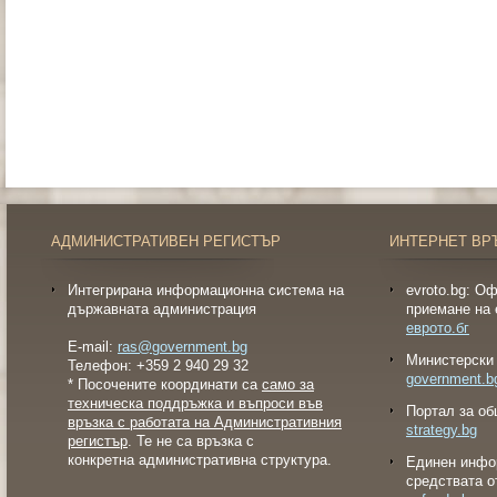
АДМИНИСТРАТИВЕН РЕГИСТЪР
ИНТЕРНЕТ ВР
Интегрирана информационна система на
evroto.bg: О
държавната администрация
приемане на 
еврото.бг
E-mail:
ras@government.bg
Министерски 
Телефон: +359 2 940 29 32
government.b
* Посочените координати са
само за
техническа поддръжка и въпроси във
Портал за об
връзка с работата на Административния
strategy.bg
регистър
. Те не са връзка с
конкретна административна структура.
Eдинен инфо
средствата о