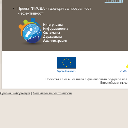
eufunds.bg
Проект "ИИСДА - гаранция за прозрачност
и ефективност"
Проектът се осъществява с финансовата подкрепа на 
Европейския съюз
Правна информация
|
Политика за достъпност