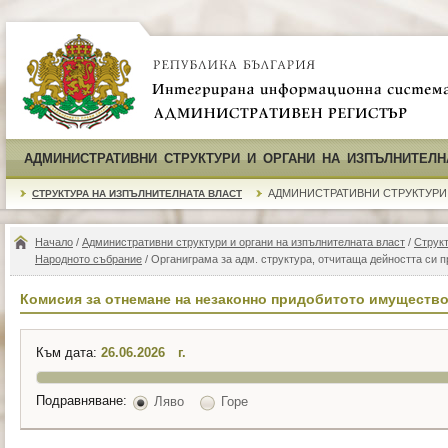
АДМИНИСТРАТИВНИ СТРУКТУРИ И ОРГАНИ НА ИЗПЪЛНИТЕЛН
АДМИНИСТРАТИВНИ СТРУКТУРИ
СТРУКТУРА НА ИЗПЪЛНИТЕЛНАТА ВЛАСТ
Начало
/
Административни структури и органи на изпълнителната власт
/
Структ
Народното събрание
/ Органиграма за адм. структура, отчитаща дейността си 
Комисия за отнемане на незаконно придобитото имуществ
Към дата:
г.
Подравняване:
Ляво
Горе