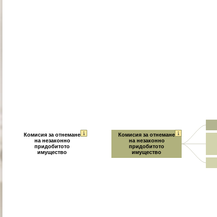
Комисия за отнемане
Комисия за отнемане
на незаконно
на незаконно
придобитото
придобитото
имущество
имущество