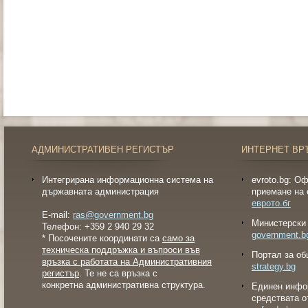
АДМИНИСТРАТИВЕН РЕГИСТЪР
ИНТЕРНЕТ ВР
Интегрирана информационна система на
evroto.bg: О
държавната администрация
приемане на 
еврото.бг
E-mail:
ras@government.bg
Министерски 
Телефон: +359 2 940 29 32
government.b
* Посочените координати са
само за
техническа поддръжка и въпроси във
Портал за об
връзка с работата на Административния
strategy.bg
регистър
. Те не са връзка с
конкретна административна структура.
Eдинен инфо
средствата о