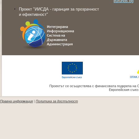
eufunds.bg
Проект "ИИСДА - гаранция за прозрачност
и ефективност"
Проектът се осъществява с финансовата подкрепа на 
Европейския съюз
Правна информация
|
Политика за достъпност