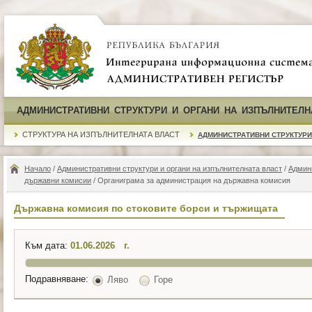
АДМИНИСТРАТИВНИ СТРУКТУРИ И ОРГАНИ НА ИЗПЪЛНИТЕЛН
СТРУКТУРА НА ИЗПЪЛНИТЕЛНАТА ВЛАСТ
АДМИНИСТРАТИВНИ СТРУКТУРИ
Начало
/
Административни структури и органи на изпълнителната власт
/
Админ
държавни комисии
/ Органиграма за администрация на държавна комисия
Държавна комисия по стоковите борси и тържищата
Към дата:
г.
Подравняване:
Ляво
Горе