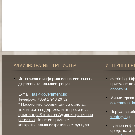
АДМИНИСТРАТИВЕН РЕГИСТЪР
ИНТЕРНЕТ ВР
Интегрирана информационна система на
evroto.bg: О
държавната администрация
приемане на 
еврото.бг
E-mail:
ras@government.bg
Министерски 
Телефон: +359 2 940 29 32
government.b
* Посочените координати са
само за
техническа поддръжка и въпроси във
Портал за об
връзка с работата на Административния
strategy.bg
регистър
. Те не са връзка с
конкретна административна структура.
Eдинен инфо
средствата о