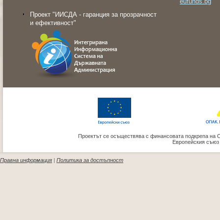
eufunds.bg
Проект "ИИСДА - гаранция за прозрачност
и ефективност"
Проектът се осъществява с финансовата подкрепа на 
Европейския съюз
Правна информация
|
Политика за достъпност