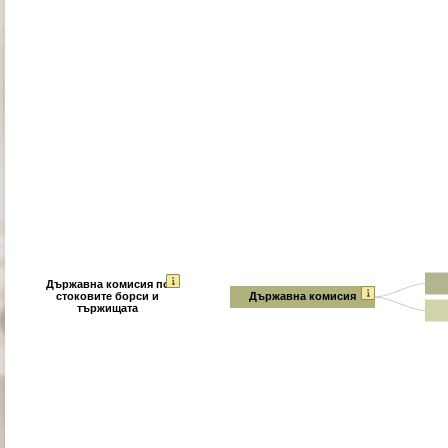
Държавна комисия по
стоковите борси и
Държавна комисия
тържищата