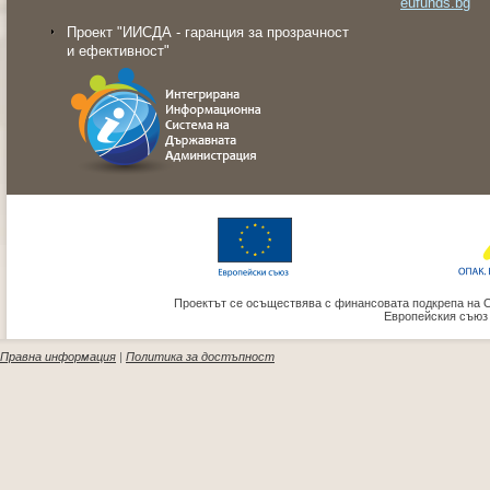
eufunds.bg
Проект "ИИСДА - гаранция за прозрачност
и ефективност"
Проектът се осъществява с финансовата подкрепа на 
Европейския съюз
Правна информация
|
Политика за достъпност