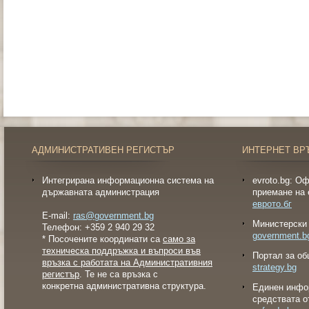
АДМИНИСТРАТИВЕН РЕГИСТЪР
ИНТЕРНЕТ ВР
Интегрирана информационна система на
evroto.bg: О
държавната администрация
приемане на 
еврото.бг
E-mail:
ras@government.bg
Министерски 
Телефон: +359 2 940 29 32
government.b
* Посочените координати са
само за
техническа поддръжка и въпроси във
Портал за об
връзка с работата на Административния
strategy.bg
регистър
. Те не са връзка с
конкретна административна структура.
Eдинен инфо
средствата о