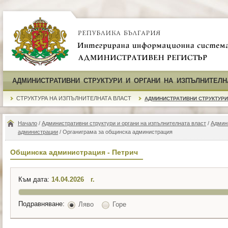
АДМИНИСТРАТИВНИ СТРУКТУРИ И ОРГАНИ НА ИЗПЪЛНИТЕЛН
СТРУКТУРА НА ИЗПЪЛНИТЕЛНАТА ВЛАСТ
АДМИНИСТРАТИВНИ СТРУКТУРИ
Начало
/
Административни структури и органи на изпълнителната власт
/
Админ
администрации
/ Органиграма за общинска администрация
Общинска администрация - Петрич
Към дата:
г.
Подравняване:
Ляво
Горе