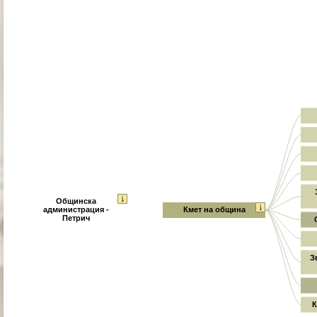
Общинска
администрация -
Кмет на община
Петрич
З
К