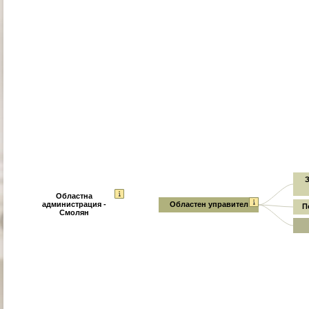
З
Областна
администрация -
Областен управител
П
Смолян