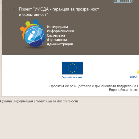
eufunds.bg
Проект "ИИСДА - гаранция за прозрачност
и ефективност"
Проектът се осъществява с финансовата подкрепа на 
Европейския съюз
Правна информация
|
Политика за достъпност