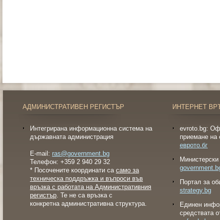
АДМИНИСТРАТИВЕН РЕГИСТЪР
ИНТЕРНЕТ ВР
Интегрирана информационна система на
evroto.bg: О
държавната администрация
приемане на 
еврото.бг
E-mail:
ras@government.bg
Министерски 
Телефон: +359 2 940 29 32
government.b
* Посочените координати са
само за
техническа поддръжка и въпроси във
Портал за об
връзка с работата на Административния
strategy.bg
регистър
. Те не са връзка с
конкретна административна структура.
Eдинен инфо
средствата о