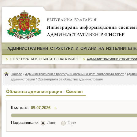
АДМИНИСТРАТИВНИ СТРУКТУРИ И ОРГАНИ НА ИЗПЪЛНИТЕЛН
СТРУКТУРА НА ИЗПЪЛНИТЕЛНАТА ВЛАСТ
АДМИНИСТРАТИВНИ СТРУКТУРИ
Начало
/
Административни структури и органи на изпълнителната власт
/
Админ
администрации
/ Органиграма за областна администрация
Областна администрация - Смолян
Към дата:
г.
Подравняване:
Ляво
Горе