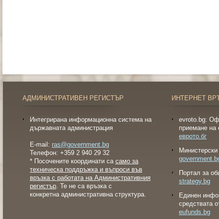
АДМИНИСТРАТИВЕН РЕГИСТЪР
ИНТЕРНЕТ ВР
Интегрирана информационна система на
evroto.bg: О
държавната администрация
приемане на 
еврото.бг
E-mail:
ras@government.bg
Министерски 
Телефон: +359 2 940 29 32
government.b
* Посочените координати са
само за
техническа поддръжка и въпроси във
Портал за об
връзка с работата на Административния
strategy.bg
регистър
. Те не са връзка с
конкретна административна структура.
Eдинен инфо
средствата о
eufunds.bg