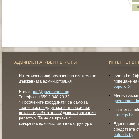
К
АДМИНИСТРАТИВЕН РЕГИСТЪР
ИНТЕРНЕТ ВР
Интегрирана информационна система на
evroto.bg: О
държавната администрация
приемане на 
еврото.бг
E-mail:
ras@government.bg
Министерски 
Телефон: +359 2 940 29 32
government.b
* Посочените координати са
само за
техническа поддръжка и въпроси във
Портал за об
връзка с работата на Административния
strategy.bg
регистър
. Те не са връзка с
конкретна административна структура.
Eдинен инфо
средствата о
eufunds.bg