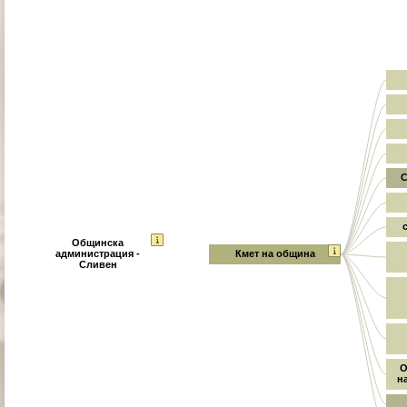
С
Общинска
администрация -
Кмет на община
Сливен
О
н