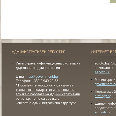
АДМИНИСТРАТИВЕН РЕГИСТЪР
ИНТЕРНЕТ ВР
Интегрирана информационна система на
evroto.bg: О
държавната администрация
приемане на 
еврото.бг
E-mail:
ras@government.bg
Министерски 
Телефон: +359 2 940 29 32
government.b
* Посочените координати са
само за
техническа поддръжка и въпроси във
Портал за об
връзка с работата на Административния
strategy.bg
регистър
. Те не са връзка с
конкретна административна структура.
Eдинен инфо
средствата о
eufunds.bg