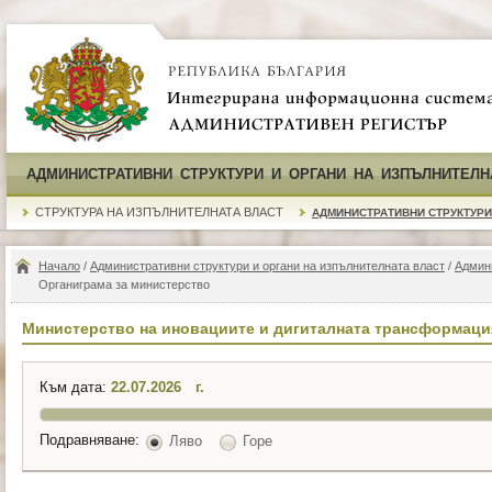
АДМИНИСТРАТИВНИ СТРУКТУРИ И ОРГАНИ НА ИЗПЪЛНИТЕЛН
СТРУКТУРА НА ИЗПЪЛНИТЕЛНАТА ВЛАСТ
АДМИНИСТРАТИВНИ СТРУКТУРИ
Начало
/
Административни структури и органи на изпълнителната власт
/
Админ
Органиграма за министерство
Министерство на иновациите и дигиталната трансформаци
Към дата:
г.
Подравняване:
Ляво
Горе