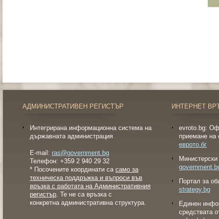
АДМИНИСТРАТИВЕН РЕГИСТЪР
ИНТЕРНЕТ ВР
Интегрирана информационна система на
evroto.bg: О
държавната администрация
приемане на 
еврото.бг
E-mail:
ras@government.bg
Министерски 
Телефон: +359 2 940 29 32
government.b
* Посочените координати са
само за
техническа поддръжка и въпроси във
Портал за об
връзка с работата на Административния
strategy.bg
регистър
. Те не са връзка с
конкретна административна структура.
Eдинен инфо
средствата о