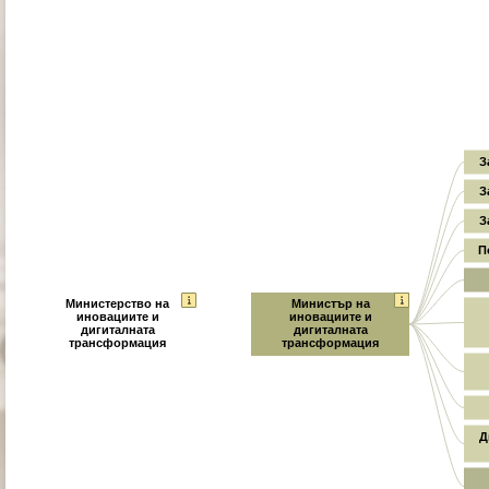
З
З
З
П
Министерство на
Министър на
иновациите и
иновациите и
дигиталната
дигиталната
трансформация
трансформация
Д