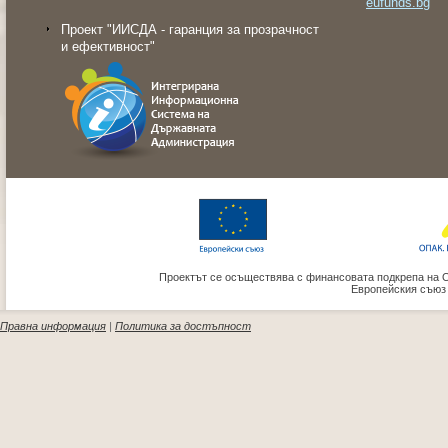
eufunds.bg
Проект "ИИСДА - гаранция за прозрачност
и ефективност"
Проектът се осъществява с финансовата подкрепа на 
Европейския съюз
Правна информация
|
Политика за достъпност