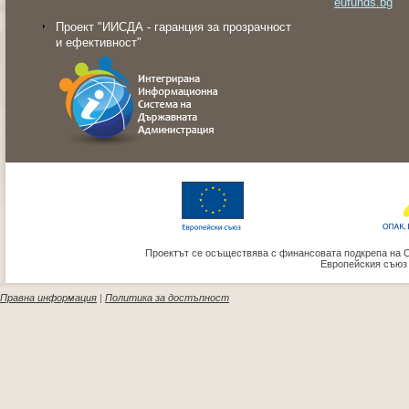
eufunds.bg
Проект "ИИСДА - гаранция за прозрачност
и ефективност"
Проектът се осъществява с финансовата подкрепа на 
Европейския съюз
Правна информация
|
Политика за достъпност