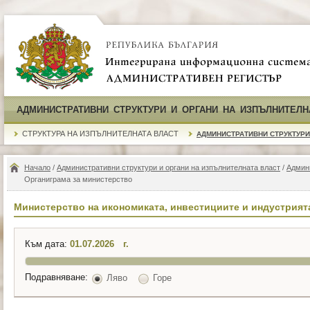
АДМИНИСТРАТИВНИ СТРУКТУРИ И ОРГАНИ НА ИЗПЪЛНИТЕЛН
СТРУКТУРА НА ИЗПЪЛНИТЕЛНАТА ВЛАСТ
АДМИНИСТРАТИВНИ СТРУКТУРИ
Начало
/
Административни структури и органи на изпълнителната власт
/
Админ
Органиграма за министерство
Министерство на икономиката, инвестициите и индустрият
Към дата:
г.
Подравняване:
Ляво
Горе