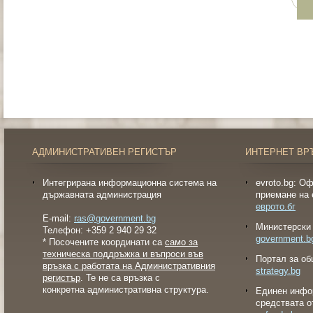
АДМИНИСТРАТИВЕН РЕГИСТЪР
ИНТЕРНЕТ ВР
Интегрирана информационна система на
evroto.bg: О
държавната администрация
приемане на 
еврото.бг
E-mail:
ras@government.bg
Министерски 
Телефон: +359 2 940 29 32
government.b
* Посочените координати са
само за
техническа поддръжка и въпроси във
Портал за об
връзка с работата на Административния
strategy.bg
регистър
. Те не са връзка с
конкретна административна структура.
Eдинен инфо
средствата о