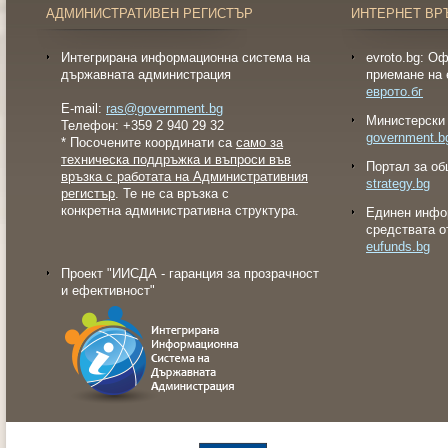
АДМИНИСТРАТИВЕН РЕГИСТЪР
ИНТЕРНЕТ ВР
Интегрирана информационна система на
evroto.bg: О
държавната администрация
приемане на 
еврото.бг
E-mail:
ras@government.bg
Министерски 
Телефон: +359 2 940 29 32
government.b
* Посочените координати са
само за
техническа поддръжка и въпроси във
Портал за об
връзка с работата на Административния
strategy.bg
регистър
. Те не са връзка с
конкретна административна структура.
Eдинен инфо
средствата о
eufunds.bg
Проект "ИИСДА - гаранция за прозрачност
и ефективност"