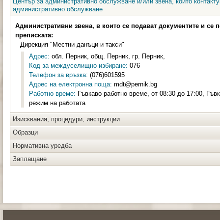
Център за административно обслужване и/или звена, които контакту
административно обслужване
Административни звена, в които се подават документите и се 
преписката:
Дирекция "Местни данъци и такси"
Адрес:
обл. Перник, общ. Перник, гр. Перник,
Код за междуселищно избиране:
076
Телефон за връзка:
(076)601595
Адрес на електронна поща:
mdt@pernik.bg
Работно време:
Гъвкаво работно време, от 08:30 до 17:00, Гъв
режим на работата
Изисквания, процедури, инструкции
Образци
Нормативна уредба
Заплащане