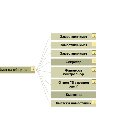
Заместник-кмет
Заместник-кмет
Заместник-кмет
Секретар
Кмет на община
Финансов
контрольор
Отдел "Вътрешен
одит"
Кметства
Кметски наместници