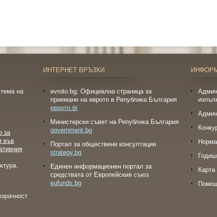
ИНТЕРНЕТ ВРЪЗКИ
ИНФОР
тема на
evroto.bg: Официална страница за
Админ
приемане на еврото в Република България
изпъл
еврото.бг
Админ
Министерски съвет на Република България
Конку
government.bg
о за
и във
Норма
Портал за обществени консултации
ативния
strategy.bg
Годиш
ктура.
Eдинен информационен портал за
Карта 
средствата от Европейския съюз
eufunds.bg
Помо
озрачност