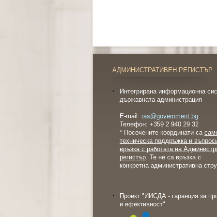
АДМИНИСТРАТИВЕН РЕГИСТЪР
Интегрирана информационна сис
държавната администрация
E-mail:
ras@government.bg
Телефон: +359 2 940 29 32
* Посочените координати са
сам
техническа поддръжка и въпрос
връзка с работата на Администр
регистър
. Те не са връзка с
конкретна административна стру
Проект "ИИСДА - гаранция за пр
и ефективност"