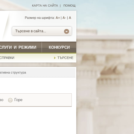
КАРТА НА САЙТА
|
ПОМОЩ
Размер на шрифта:
А+
|
A-
|
A
Търсене в сайта...
СЛУГИ И РЕЖИМИ
КОНКУРСИ
СПРАВКИ
ТЪРСЕНЕ
ативна структура
во
Горе