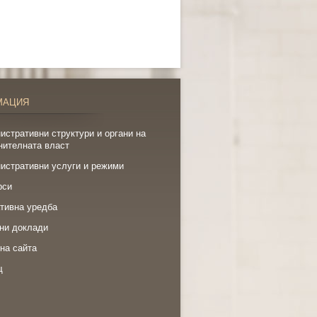
МАЦИЯ
истративни структури и органи на
нителната власт
истративни услуги и режими
рси
тивна уредба
ни доклади
на сайта
щ