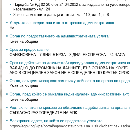
Наредба № РД-02-20-6 от 24.04.2012 г. за издаване на удостовер
населението - чл. 24
Закон за местните данъци и такси - чл. 110, ал. 1, т. 8
Услугата се предоставя и като вътрешно-административна:
Не
Орган по предоставянето на административната услуга:
Кмет на община
Срок за предоставяне:
ОБИКНОВЕНА - 7 ДНИ, БЪРЗА - 3 ДНИ, ЕКСПРЕСНА - 24 ЧАСА
Срок на действие на документа/индивидуалния административен ак
ВАЛИДНО ДО ПРОМЯНА НА ДАННИТЕ, ВЪЗ ОСНОВА НА КОИТО
АКО В СПЕЦИАЛЕН ЗАКОН НЕ Е ОПРЕДЕЛЕН ПО КРАТЪК СРОК
Орган, осъществяващ контрол върху дейността на органа по предо
Кмет на община
Орган, пред който се обжалва индивидуален административен акт:
Кмет на община
Ред, включително срокове за обжалване на действията на органа п
СЪГЛАСНО РАЗПОРЕДБИТЕ НА АПК
Електронен адрес, на който се предоставя услугата:
https://egov.bg/wps/portal/egov/dostavchitsi+na+uslugi/obshtinski+admin