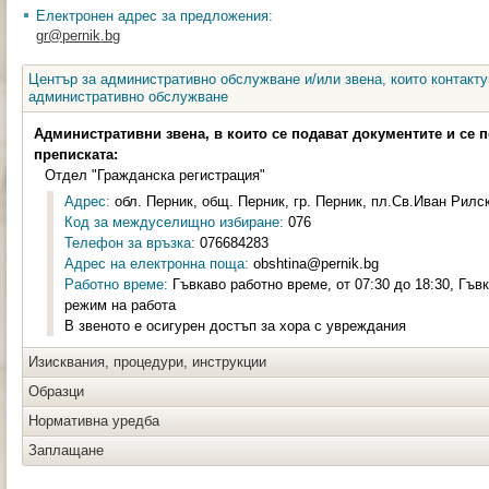
Електронен адрес за предложения:
gr@pernik.bg
Център за административно обслужване и/или звена, които контакту
административно обслужване
Административни звена, в които се подават документите и се 
преписката:
Отдел "Гражданска регистрация"
Адрес:
обл. Перник, общ. Перник, гр. Перник, пл.Св.Иван Рилс
Код за междуселищно избиране:
076
Телефон за връзка:
076684283
Адрес на електронна поща:
obshtina@pernik.bg
Работно време:
Гъвкаво работно време, от 07:30 до 18:30, Гъв
режим на работа
В звеното е осигурен достъп за хора с увреждания
Изисквания, процедури, инструкции
Образци
Нормативна уредба
Заплащане