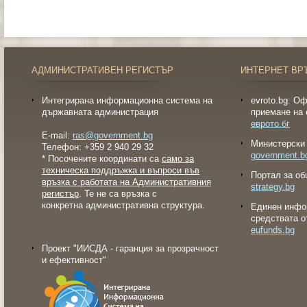
АДМИНИСТРАТИВЕН РЕГИСТЪР
ИНТЕРНЕТ ВР
Интегрирана информационна система на
evroto.bg: О
държавната администрация
приемане на 
еврото.бг
E-mail:
ras@government.bg
Министерски 
Телефон: +359 2 940 29 32
government.b
* Посочените координати са
само за
техническа поддръжка и въпроси във
Портал за об
връзка с работата на Административния
strategy.bg
регистър
. Те не са връзка с
конкретна административна структура.
Eдинен инфо
средствата о
eufunds.bg
Проект "ИИСДА - гаранция за прозрачност
и ефективност"