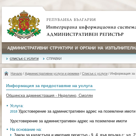
АДМИНИСТРАТИВНИ СТРУКТУРИ И ОРГАНИ НА ИЗПЪЛНИТЕЛН
СПРАВКИ
СПИСЪК С УСЛУГИ
Начало
/
Административни услуги и режими
/
Списък с услуги
/ Информация за 
Информация за предоставяне на услуга
Общинска администрация - Неделино, Смолян
Услуга:
Удостоверение за административен адрес на поземлени имоти
2018
Удостоверение за административен адрес на поземлени имоти
На основание на:
Закон за кадастъра и имотния регистър - §. 4, във връзка с; чл. 27, 