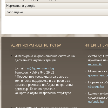
Нормативна уредба
Заплащане
АДМИНИСТРАТИВЕН РЕГИСТЪР
ИНТЕРНЕТ ВР
Интегрирана информационна система на
evroto.bg: О
държавната администрация
приемане на 
еврото.бг
E-mail:
ras@government.bg
Министерски 
Телефон: +359 2 940 29 32
government.b
* Посочените координати са
само за
техническа поддръжка и въпроси във
Портал за об
връзка с работата на Административния
strategy.bg
регистър
. Те не са връзка с
конкретна административна структура.
Eдинен инфо
средствата о
eufunds.bg