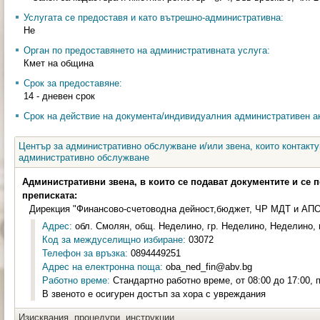
Услугата се предоставя и като вътрешно-административна:
Не
Орган по предоставянето на административната услуга:
Кмет на община
Срок за предоставяне:
14 - дневен срок
Срок на действие на документа/индивидуалния административен ак
Център за административно обслужване и/или звена, които контакту
административно обслужване
Административни звена, в които се подават документите и се 
преписката:
Дирекция "Финансово-счетоводна дейност,бюджет, ЧР МДТ и АП
Адрес:
обл. Смолян, общ. Неделино, гр. Неделино, Неделино, п
Код за междуселищно избиране:
03072
Телефон за връзка:
0894449251
Адрес на електронна поща:
oba_ned_fin@abv.bg
Работно време:
Стандартно работно време, от 08:00 до 17:00, п
В звеното е осигурен достъп за хора с увреждания
Изисквания, процедури, инструкции