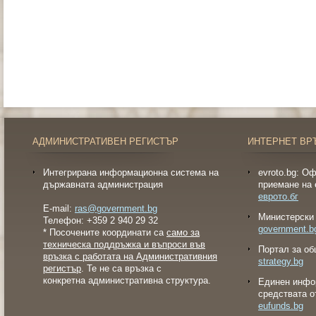
АДМИНИСТРАТИВЕН РЕГИСТЪР
ИНТЕРНЕТ ВР
Интегрирана информационна система на
evroto.bg: О
държавната администрация
приемане на 
еврото.бг
E-mail:
ras@government.bg
Министерски 
Телефон: +359 2 940 29 32
government.b
* Посочените координати са
само за
техническа поддръжка и въпроси във
Портал за об
връзка с работата на Административния
strategy.bg
регистър
. Те не са връзка с
конкретна административна структура.
Eдинен инфо
средствата о
eufunds.bg