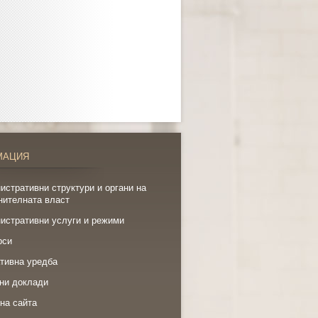
МАЦИЯ
истративни структури и органи на
нителната власт
истративни услуги и режими
рси
тивна уредба
ни доклади
на сайта