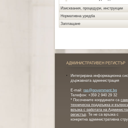
Изисквания, процедури, инструкции
Нормативна уредба
Заплащане
АДМИНИСТРАТИВЕН РЕГИСТЪР
Интегрирана информационна сис
държавната администрация
E-mail:
ras@government.bg
Телефон: +359 2 940 29 32
* Посочените координати са
сам
техническа поддръжка и въпрос
връзка с работата на Администр
регистър
. Те не са връзка с
конкретна административна стру