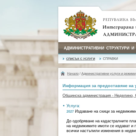
АДМИНИСТРАТИВНИ СТРУКТУРИ И
СПРАВКИ
СПИСЪК С УСЛУГИ
Начало
/
Административни услуги и режими
Информация за предоставяне на 
Общинска администрация - Неделино,
Услуга:
Издаване на скици за недвижим
2027
До одобряване на кадастралните план
на недвижимите имоти се издават и 
всички настъпили изменения в недв