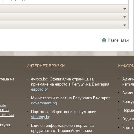
Разпечатай
ИНТЕРНЕТ ВРЪЗКИ
ИНФОР
тема на
evroto.bg: Официална страница за
Админ
приемане на еврото в Република България
изпъл
еврото.бг
Админ
Министерски съвет на Република България
Конку
government.bg
о за
и във
Норма
Портал за обществени консултации
ативния
strategy.bg
Годиш
ктура.
Eдинен информационен портал за
Карта 
средствата от Европейския съюз