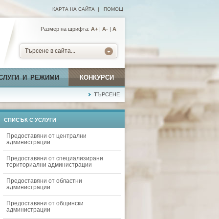
КАРТА НА САЙТА
|
ПОМОЩ
Размер на шрифта:
А+
|
A-
|
A
Търсене в сайта...
СЛУГИ И РЕЖИМИ
КОНКУРСИ
ТЪРСЕНЕ
СПИСЪК С УСЛУГИ
Предоставяни от централни
администрации
Предоставяни от специализирани
териториални администрации
Предоставяни от областни
администрации
Предоставяни от общински
администрации