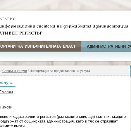
 ОРГАНИ НА ИЗПЪЛНИТЕЛНАТА ВЛАСТ
АДМИНИСТРАТИВНИ У
/
Списък с услуги
/ Информация за предоставяне на услуга
услуга
 Смолян
и имоти
ове и кадастралните регистри (разписните списъци) към тях, скиците
поддържат от общинската администрация, като в тях се отразяват
ижимите имоти.