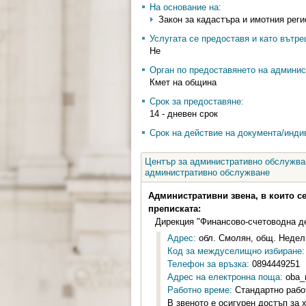
На основание на:
Закон за кадастъра и имотния регистъ
Услугата се предоставя и като вътр
Не
Орган по предоставянето на админис
Кмет на община
Срок за предоставяне:
14 - дневен срок
Срок на действие на документа/инди
Център за административно обслужван
административно обслужване
Административни звена, в които с
преписката:
Дирекция "Финансово-счетоводна д
Адрес:
обл. Смолян, общ. Недели
Код за междуселищно избиране:
Телефон за връзка:
0894449251
Адрес на електронна поща:
oba_
Работно време:
Стандартно работн
В звеното е осигурен достъп за 