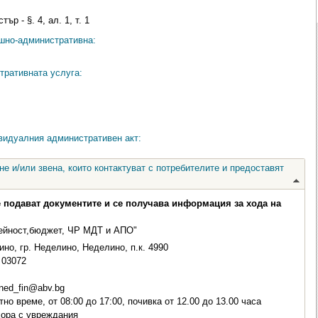
р - §. 4, ал. 1, т. 1
ешно-административна:
тративната услуга:
видуалния административен акт:
е и/или звена, които контактуват с потребителите и предоставят
е подават документите и се получава информация за хода на
ейност,бюджет, ЧР МДТ и АПО"
но, гр. Неделино, Неделино, п.к. 4990
03072
ned_fin@abv.bg
о време, от 08:00 до 17:00, почивка от 12.00 до 13.00 часа
хора с увреждания