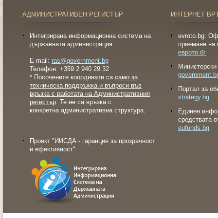
АДМИНИСТРАТИВЕН РЕГИСТЪР
ИНТЕРНЕТ ВР
Интегрирана информационна система на
evroto.bg: О
държавната администрация
приемане на 
еврото.бг
E-mail:
ras@government.bg
Министерски 
Телефон: +359 2 940 29 32
government.b
* Посочените координати са
само за
техническа поддръжка и въпроси във
Портал за об
връзка с работата на Административния
strategy.bg
регистър
. Те не са връзка с
конкретна административна структура.
Eдинен инфо
средствата о
eufunds.bg
Проект "ИИСДА - гаранция за прозрачност
и ефективност"