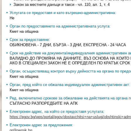
Закон за местните данъци и такси - чл. 110, ал. 1, т. 4
Услугата се предоставя и като вътрешно-административна:
Не
Орган по предоставянето на административната услуга:
Кмет на община
Срок за предоставяне:
ОБИКНОВЕНА - 7 ДНИ, БЪРЗА - 3 ДНИ, ЕКСПРЕСНА - 24 ЧАСА
Срок на действие на документа/индивидуалния административен ак
ВАЛИДНО ДО ПРОМЯНА НА ДАННИТЕ, ВЪЗ ОСНОВА НА КОИТО
АКО В СПЕЦИАЛЕН ЗАКОН НЕ Е ОПРЕДЕЛЕН ПО КРАТЪК СРОК
Орган, осъществяващ контрол върху дейността на органа по предо
Кмет на община
Орган, пред който се обжалва индивидуален административен акт:
Кмет на община
Ред, включително срокове за обжалване на действията на органа п
СЪГЛАСНО РАЗПОРЕДБИТЕ НА АПК
Електронен адрес, на който се предоставя услугата:
https://egov.bg/wps/portal/egov/dostavchitsi+na+uslugi/obshtinski+admin
Електронен адрес за предложения:
gr@pernik.bg