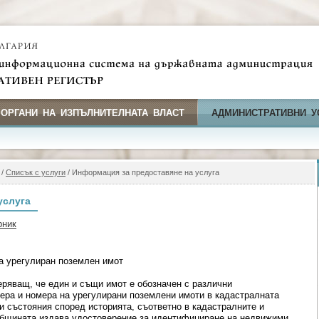
 ОРГАНИ НА ИЗПЪЛНИТЕЛНАТА ВЛАСТ
АДМИНИСТРАТИВНИ У
/
Списък с услуги
/ Информация за предоставяне на услуга
услуга
рник
а урегулиран поземлен имот
ряващ, че един и същи имот е обозначен с различни
ера и номера на урегулирани поземлени имоти в кадастралната
и състояния според историята, съответно в кадастралните и
Общината издава удостоверение за идентифициране на недвижими