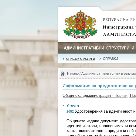
АДМИНИСТРАТИВНИ СТРУКТУРИ И
СПРАВКИ
СПИСЪК С УСЛУГИ
Начало
/
Административни услуги и режими
Информация за предоставяне на 
Общинска администрация - Перник, Пе
Услуга:
Удостоверения за идентичност н
2082
Общината издава документ, удостове
идентификатори, планоснимачни ном
карта, включително в предишни нейн
подробните устройствени планове. 