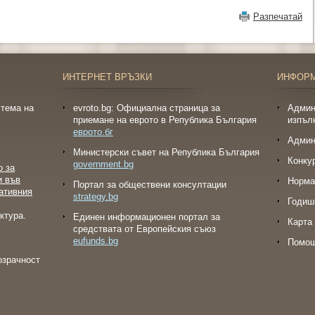
Разпечатай
ИНТЕРНЕТ ВРЪЗКИ
ИНФОР
тема на
evroto.bg: Официална страница за
Админ
приемане на еврото в Република България
изпъл
еврото.бг
Админ
Министерски съвет на Република България
Конку
government.bg
о за
и във
Норма
Портал за обществени консултации
ативния
strategy.bg
Годиш
ктура.
Eдинен информационен портал за
Карта 
средствата от Европейския съюз
eufunds.bg
Помо
озрачност