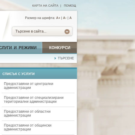
КАРТА НА САЙТА
|
ПОМОЩ
Размер на шрифта:
А+
|
A-
|
A
Търсене в сайта...
СЛУГИ И РЕЖИМИ
КОНКУРСИ
ТЪРСЕНЕ
СПИСЪК С УСЛУГИ
Предоставяни от централни
администрации
Предоставяни от специализирани
териториални администрации
Предоставяни от областни
администрации
Предоставяни от общински
администрации