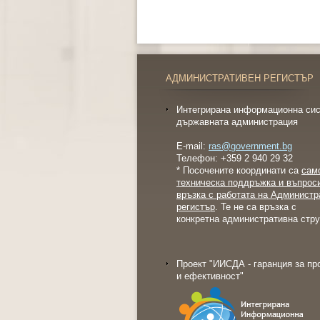
АДМИНИСТРАТИВЕН РЕГИСТЪР
Интегрирана информационна сис
държавната администрация
E-mail:
ras@government.bg
Телефон: +359 2 940 29 32
* Посочените координати са
сам
техническа поддръжка и въпрос
връзка с работата на Администр
регистър
. Те не са връзка с
конкретна административна стру
Проект "ИИСДА - гаранция за пр
и ефективност"