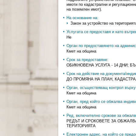
имоти по кадастрални и регулационн
на поземлен имот).
На основание на:
Закон за устройство на територията 
Услугата се предоставя и като вътр
Не
Орган по предоставянето на админис
Кмет на община
Срок за предоставяне:
ОБИКНОВЕНА УСЛУГА - 14 ДНИ; БЪР
Срок на действие на документа/инди
ДО ПРОМЯНА НА ПЛАН, КАДАСТРА
Орган, осъществяващ контрол върху 
Кмет на община
Орган, пред който се обжалва индив
Кмет на община
Ред, включително срокове за обжалв
РЕДЪТ И СРОКОВЕТЕ ЗА ОБЖАЛВА
ТЕРИТОРИЯТА
Електронен адрес, на който се предо