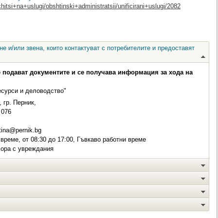
hitsi+na+uslugi/obshtinski+administratsii/unificirani+uslugi/2082
е и/или звена, които контактуват с потребителите и предоставят
е подават документите и се получава информация за хода на
есурси и деловодство"
 гр. Перник,
076
ina@pernik.bg
време, от 08:30 до 17:00, Гъвкаво работни време
хора с увреждания