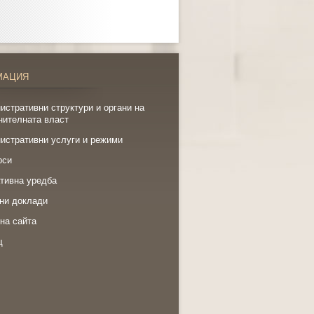
МАЦИЯ
истративни структури и органи на
нителната власт
истративни услуги и режими
рси
тивна уредба
ни доклади
на сайта
щ