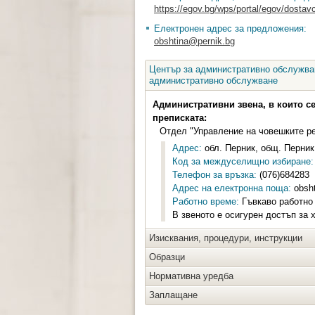
https://egov.bg/wps/portal/egov/dostavc
Електронен адрес за предложения:
obshtina@pernik.bg
Център за административно обслужван
административно обслужване
Административни звена, в които с
преписката:
Отдел "Управление на човешките р
Адрес:
обл. Перник, общ. Перник,
Код за междуселищно избиране:
Телефон за връзка:
(076)684283
Адрес на електронна поща:
obsht
Работно време:
Гъвкаво работно 
В звеното е осигурен достъп за 
Изисквания, процедури, инструкции
Образци
Нормативна уредба
Заплащане