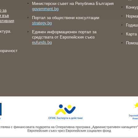
Министерски съвет на Република България
Конку
government.bg
о за
и във
Норма
Портал за обществени консултации
ативния
strategy.bg
Годиш
ктура.
Eдинен информационен портал за
Карта 
средствата от Европейския съюз
eufunds.bg
Помо
озрачност
твява с финансовата подкрепа на Оперативна програма „Административен капацитет
Европейския съюз чрез Европейския социален фонд