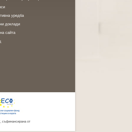
рси
тивна уредба
ни доклади
на сайта
щ
”, съфинансирана от