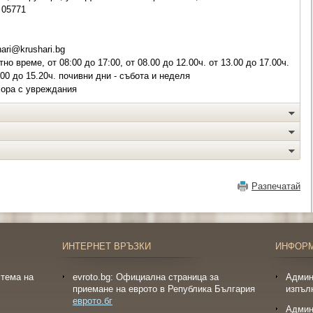
05771
ari@krushari.bg
о време, от 08:00 до 17:00, от 08.00 до 12.00ч. от 13.00 до 17.00ч.
00 до 15.20ч. почивни дни - събота и неделя
хора с увреждания
Разпечатай
ИНТЕРНЕТ ВРЪЗКИ
ИНФОР
тема на
evroto.bg: Официална страница за
Админ
приемане на еврото в Република България
изпъл
еврото.бг
Админ