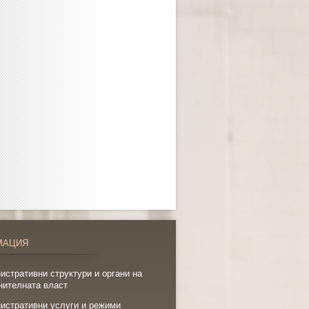
МАЦИЯ
истративни структури и органи на
нителната власт
истративни услуги и режими