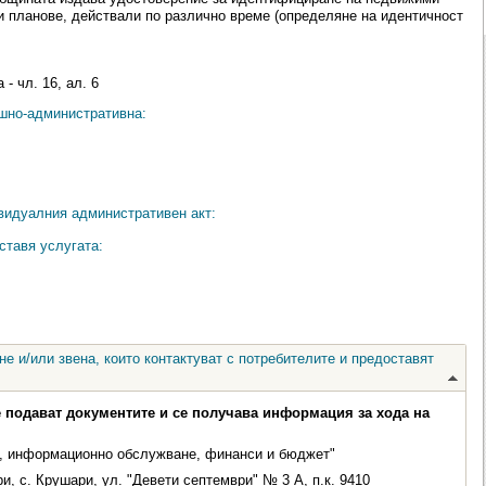
и планове, действали по различно време (определяне на идентичност
- чл. 16, ал. 6
ешно-административна:
видуалния административен акт:
ставя услугата:
е и/или звена, които контактуват с потребителите и предоставят
е подават документите и се получава информация за хода на
, информационно обслужване, финанси и бюджет"
, с. Крушари, ул. "Девети септември" № 3 А, п.к. 9410