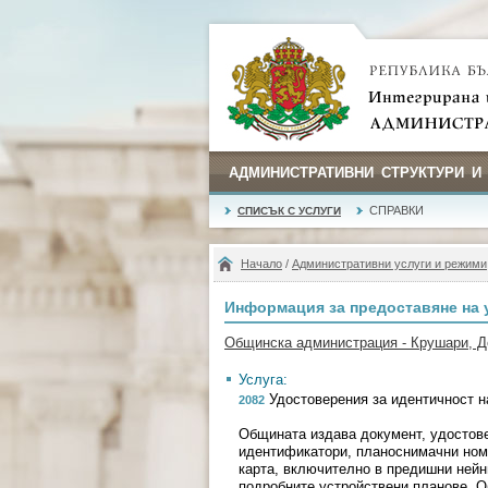
АДМИНИСТРАТИВНИ СТРУКТУРИ И
СПРАВКИ
СПИСЪК С УСЛУГИ
Начало
/
Административни услуги и режими
Информация за предоставяне на 
Общинска администрация - Крушари, Д
Услуга:
Удостоверения за идентичност н
2082
Общината издава документ, удостове
идентификатори, планоснимачни ном
карта, включително в предишни нейн
подробните устройствени планове. 