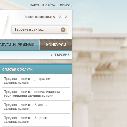
КАРТА НА САЙТА
|
ПОМОЩ
Размер на шрифта:
А+
|
A-
|
A
Търсене в сайта...
СЛУГИ И РЕЖИМИ
КОНКУРСИ
ТЪРСЕНЕ
СПИСЪК С УСЛУГИ
Предоставяни от централни
администрации
Предоставяни от специализирани
териториални администрации
Предоставяни от областни
администрации
Предоставяни от общински
администрации