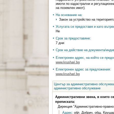
имоти по кадастрални и регулационн
на поземлен имот).
На основание на:
Закон за устройство на територията 
Услугата се предоставя и като вътр
Не
Срок за предоставяне:
7 дни
Срок на действие на документа/инди
Електронен адрес, на който се предо
www.krushari.bg
Електронен адрес за предложения:
www.krushari.bg
Център за административно обслужван
административно обслужване
Административни звена, в които с
преписката:
Дирекция "Административно-правно
Адрес:
обл. Добрич, общ. Крушари