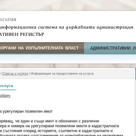
 ОРГАНИ НА ИЗПЪЛНИТЕЛНАТА ВЛАСТ
АДМИНИСТРАТИВНИ У
/
Списък с услуги
/ Информация за предоставяне на услуга
услуга
обрич
а урегулиран поземлен имот
ряващ, че един и същи имот е обозначен с различни
ера и номера на урегулирани поземлени имоти в кадастралната
и състояния според историята, съответно в кадастралните и
Общината издава удостоверение за идентифициране на недвижими