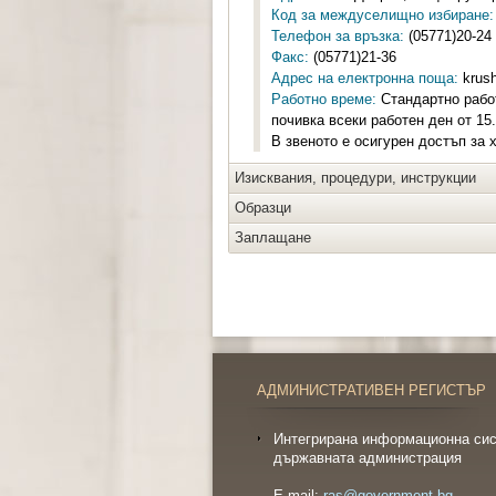
Код за междуселищно избиране:
Телефон за връзка:
(05771)20-24
Факс:
(05771)21-36
Адрес на електронна поща:
krush
Работно време:
Стандартно работн
почивка всеки работен ден от 15.
В звеното е осигурен достъп за 
Изисквания, процедури, инструкции
Образци
Заплащане
АДМИНИСТРАТИВЕН РЕГИСТЪР
Интегрирана информационна сис
държавната администрация
E-mail:
ras@government.bg