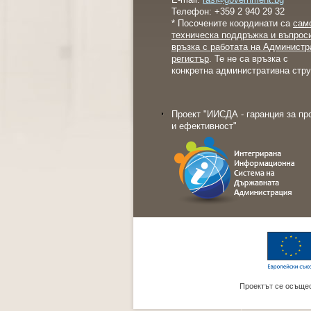
Телефон: +359 2 940 29 32
* Посочените координати са
сам
техническа поддръжка и въпрос
връзка с работата на Администр
регистър
. Те не са връзка с
конкретна административна стру
Проект "ИИСДА - гаранция за пр
и ефективност"
Проектът се осъщес