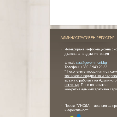
АДМИНИСТРАТИВЕН РЕГИСТЪР
Интегрирана информационна сис
държавната администрация
E-mail:
ras@government.bg
Телефон: +359 2 940 29 32
* Посочените координати са
сам
техническа поддръжка и въпрос
връзка с работата на Администр
регистър
. Те не са връзка с
конкретна административна стру
Проект "ИИСДА - гаранция за пр
и ефективност"