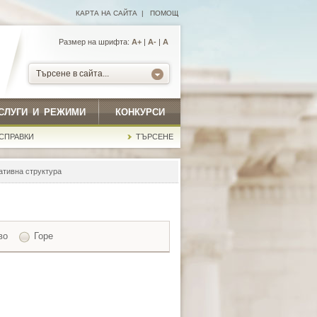
КАРТА НА САЙТА
|
ПОМОЩ
Размер на шрифта:
А+
|
A-
|
A
Търсене в сайта...
СЛУГИ И РЕЖИМИ
КОНКУРСИ
СПРАВКИ
ТЪРСЕНЕ
ативна структура
во
Горе