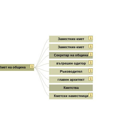
Заместник-кмет
Заместник-кмет
Секретар на община
вътрешен одитор
Кмет на община
Ръководител
главен архитект
Кметства
Кметски наместници