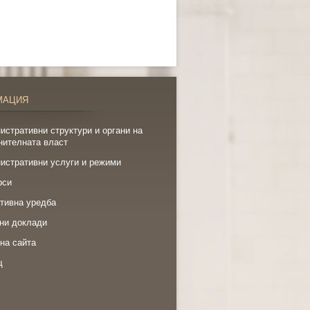
МАЦИЯ
истративни структури и органи на
нителната власт
истративни услуги и режими
рси
тивна уредба
ни доклади
на сайта
щ