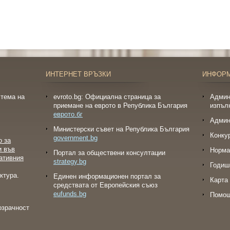
ИНТЕРНЕТ ВРЪЗКИ
ИНФОР
тема на
evroto.bg: Официална страница за
Админ
приемане на еврото в Република България
изпъл
еврото.бг
Админ
Министерски съвет на Република България
Конку
government.bg
о за
и във
Норма
Портал за обществени консултации
ативния
strategy.bg
Годиш
ктура.
Eдинен информационен портал за
Карта 
средствата от Европейския съюз
eufunds.bg
Помо
озрачност