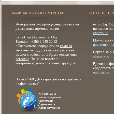
АДМИНИСТРАТИВЕН РЕГИСТЪР
ИНТЕРНЕТ ВР
Интегрирана информационна система на
evroto.bg: О
държавната администрация
приемане на 
еврото.бг
E-mail:
ras@government.bg
Министерски 
Телефон: +359 2 940 29 32
government.b
* Посочените координати са
само за
техническа поддръжка и въпроси във
Портал за об
връзка с работата на Административния
strategy.bg
регистър
. Те не са връзка с
конкретна административна структура.
Eдинен инфо
средствата о
eufunds.bg
Проект "ИИСДА - гаранция за прозрачност
и ефективност"