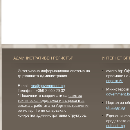
АДМИНИСТРАТИВЕН РЕГИСТЪР
ИНТЕРНЕТ ВР
Интегрирана информационна система на
evroto.bg: О
държавната администрация
приемане на 
еврото.бг
E-mail:
ras@government.bg
Министерски 
Телефон: +359 2 940 29 32
government.b
* Посочените координати са
само за
техническа поддръжка и въпроси във
Портал за об
връзка с работата на Административния
strategy.bg
регистър
. Те не са връзка с
конкретна административна структура.
Eдинен инфо
средствата о
eufunds.bg