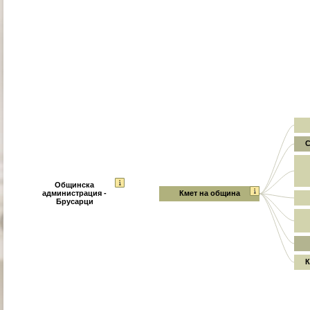
С
Общинска
администрация -
Кмет на община
Брусарци
К