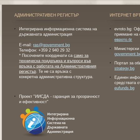
АДМИНИСТРАТИВЕН РЕГИСТЪР
ИНТЕРНЕТ ВР
Интегрирана информационна система на
evroto.bg: О
държавната администрация
приемане на 
еврото.бг
E-mail:
ras@government.bg
Министерски 
Телефон: +359 2 940 29 32
government.b
* Посочените координати са
само за
техническа поддръжка и въпроси във
Портал за об
връзка с работата на Административния
strategy.bg
регистър
. Те не са връзка с
конкретна административна структура.
Eдинен инфо
средствата о
eufunds.bg
Проект "ИИСДА - гаранция за прозрачност
и ефективност"