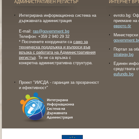
АДМИНИСТРАТИВЕН РЕГИСТЪР
ИНТЕРНЕТ ВР
Интегрирана информационна система на
evroto.bg: О
държавната администрация
приемане на 
еврото.бг
E-mail:
ras@government.bg
Министерски 
Телефон: +359 2 940 29 32
government.b
* Посочените координати са
само за
техническа поддръжка и въпроси във
Портал за об
връзка с работата на Административния
strategy.bg
регистър
. Те не са връзка с
конкретна административна структура.
Eдинен инфо
средствата о
eufunds.bg
Проект "ИИСДА - гаранция за прозрачност
и ефективност"