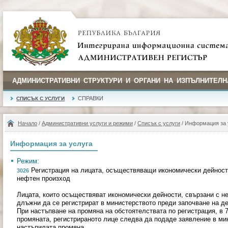
АДМИНИСТРАТИВНИ СТРУКТУРИ И ОРГАНИ НА ИЗПЪЛНИТЕЛН
СПРАВКИ
СПИСЪК С УСЛУГИ
Начало
/
Административни услуги и режими
/
Списък с услуги
/ Информация за 
Информация за услуга
Режим:
Регистрация на лицата, осъществяващи икономически дейности
3026
нефтен произход
Лицата, които осъществяват икономически дейности, свързани с не
длъжни да се регистрират в министерството преди започване на де
При настъпване на промяна на обстоятелствата по регистрация, в 7
промяната, регистрираното лице следва да подаде заявление в мин
настъпилата промяна.