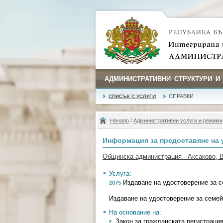
АДМИНИСТРАТИВНИ СТРУКТУРИ И
СПРАВКИ
СПИСЪК С УСЛУГИ
Начало
/
Административни услуги и режими
Информация за предоставяне на 
Общинска администрация - Аксаково, 
Услуга:
Издаване на удостоверение за с
2075
Издаване на удостоверение за семей
На основание на:
Закон за гражданската регистрация - 