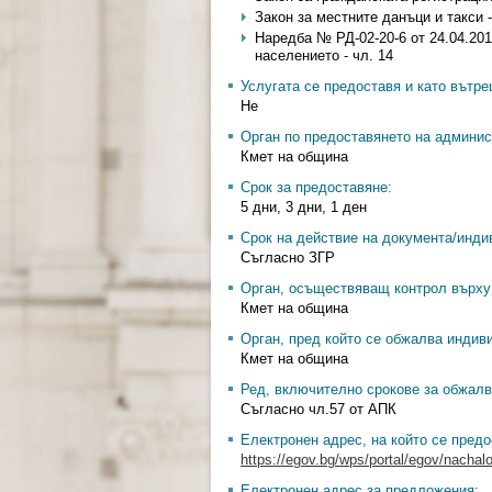
Закон за местните данъци и такси - ч
Наредба № РД-02-20-6 от 24.04.201
населението - чл. 14
Услугата се предоставя и като вътр
Не
Орган по предоставянето на админис
Кмет на община
Срок за предоставяне:
5 дни, 3 дни, 1 ден
Срок на действие на документа/инди
Съгласно ЗГР
Орган, осъществяващ контрол върху 
Кмет на община
Орган, пред който се обжалва индив
Кмет на община
Ред, включително срокове за обжалв
Съгласно чл.57 от АПК
Електронен адрес, на който се предо
https://egov.bg/wps/portal/egov/nachal
Електронен адрес за предложения: