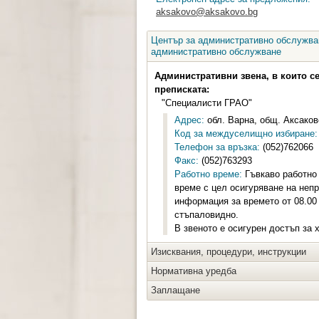
aksakovo@aksakovo.bg
Център за административно обслужван
административно обслужване
Административни звена, в които с
преписката:
"Специалисти ГРАО"
Адрес:
обл. Варна, общ. Аксаково
Код за междуселищно избиране:
Телефон за връзка:
(052)762066
Факс:
(052)763293
Работно време:
Гъвкаво работно 
време с цел осигуряване на неп
информация за времето от 08.00 
стъпаловидно.
В звеното е осигурен достъп за 
Изисквания, процедури, инструкции
Нормативна уредба
Заплащане