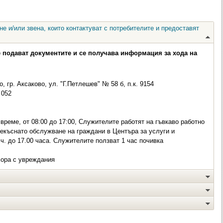
е и/или звена, които контактуват с потребителите и предоставят
е подават документите и се получава информация за хода на
, гр. Аксаково, ул. "Г.Петлешев" № 58 б, п.к. 9154
052
време, от 08:00 до 17:00, Служителите работят на гъвкаво работно
рекъснато обслужване на граждани в Центъра за услуги и
ч. до 17.00 часа. Служителите ползват 1 час почивка
хора с увреждания