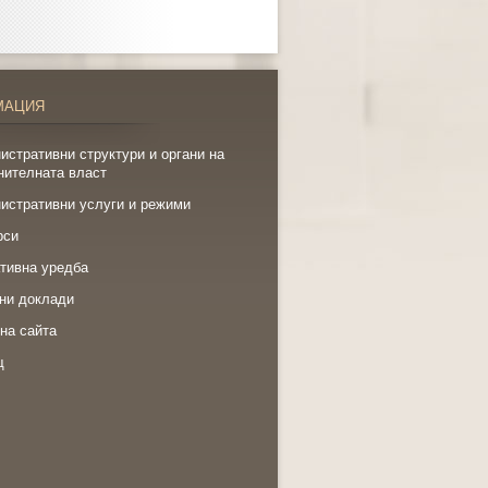
МАЦИЯ
истративни структури и органи на
нителната власт
истративни услуги и режими
рси
тивна уредба
ни доклади
на сайта
щ