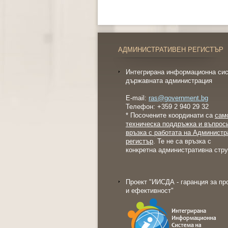
АДМИНИСТРАТИВЕН РЕГИСТЪР
Интегрирана информационна сис
държавната администрация
E-mail:
ras@government.bg
Телефон: +359 2 940 29 32
* Посочените координати са
сам
техническа поддръжка и въпрос
връзка с работата на Администр
регистър
. Те не са връзка с
конкретна административна стру
Проект "ИИСДА - гаранция за пр
и ефективност"