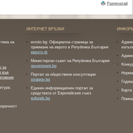
Разпечатай
ИНТЕРНЕТ ВРЪЗКИ
ИНФОР
тема на
evroto.bg: Официална страница за
Админ
приемане на еврото в Република България
изпъл
еврото.бг
Админ
Министерски съвет на Република България
Конку
government.bg
о за
и във
Норма
Портал за обществени консултации
ативния
strategy.bg
Годиш
ктура.
Eдинен информационен портал за
Карта 
средствата от Европейския съюз
eufunds.bg
Помо
озрачност