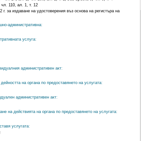
л. 110, ал. 1, т. 12
2 г. за издаване на удостоверения въз основа на регистъра на
ешно-административна:
тративната услуга:
видуалния административен акт:
дейността на органа по предоставянето на услугата:
идуален административен акт:
ане на действията на органа по предоставянето на услугата:
ставя услугата:
o