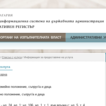
 ОРГАНИ НА ИЗПЪЛНИТЕЛНАТА ВЛАСТ
АДМИНИСТРАТИВНИ У
/
Списък с услуги
/ Информация за предоставяне на услуга
услуга
Варна
емейно положение, съпруг/а и деца
но положение, съпруг/а и деца
чл. 24, ал. 1; чл. 106, ал. 1, т. 1, във връзка с; чл. 5, т. 4