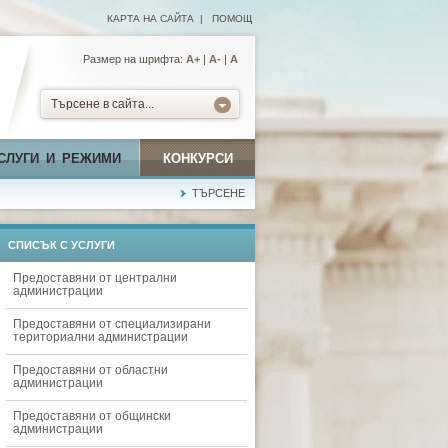
КАРТА НА САЙТА
|
ПОМОЩ
Размер на шрифта:
А+
|
A-
|
A
Търсене в сайта...
СЛУГИ И РЕЖИМИ
КОНКУРСИ
ТЪРСЕНЕ
СПИСЪК С УСЛУГИ
Предоставяни от централни
администрации
Предоставяни от специализирани
териториални администрации
Предоставяни от областни
администрации
Предоставяни от общински
администрации