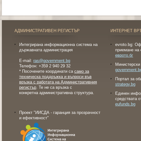
АДМИНИСТРАТИВЕН РЕГИСТЪР
ИНТЕРНЕТ ВР
Интегрирана информационна система на
evroto.bg: О
държавната администрация
приемане на 
еврото.бг
E-mail:
ras@government.bg
Министерски 
Телефон: +359 2 940 29 32
government.b
* Посочените координати са
само за
техническа поддръжка и въпроси във
Портал за об
връзка с работата на Административния
strategy.bg
регистър
. Те не са връзка с
конкретна административна структура.
Eдинен инфо
средствата о
eufunds.bg
Проект "ИИСДА - гаранция за прозрачност
и ефективност"