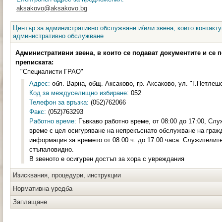
aksakovo@aksakovo.bg
Център за административно обслужване и/или звена, които контакту
административно обслужване
Административни звена, в които се подават документите и се 
преписката:
"Специалисти ГРАО"
Адрес:
обл. Варна, общ. Аксаково, гр. Аксаково, ул. "Г.Петлеше
Код за междуселищно избиране:
052
Телефон за връзка:
(052)762066
Факс:
(052)763293
Работно време:
Гъвкаво работно време, от 08:00 до 17:00, Слу
време с цел осигуряване на непрекъснато обслужване на граж
информация за времето от 08.00 ч. до 17.00 часа. Служителите
стъпаловидно.
В звеното е осигурен достъп за хора с увреждания
Изисквания, процедури, инструкции
Нормативна уредба
Заплащане