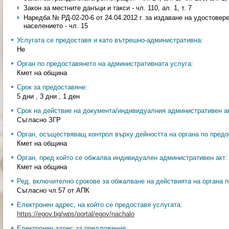
Закон за местните данъци и такси - чл. 110, ал. 1, т. 7
Наредба № РД-02-20-6 от 24.04.2012 г. за издаване на удостовер
населението - чл. 15
Услугата се предоставя и като вътрешно-административна:
Не
Орган по предоставянето на административната услуга:
Кмет на община
Срок за предоставяне:
5 дни , 3 дни , 1 ден
Срок на действие на документа/индивидуалния административен ак
Съгласно ЗГР
Орган, осъществяващ контрол върху дейността на органа по предо
Кмет на община
Орган, пред който се обжалва индивидуален административен акт:
Кмет на община
Ред, включително срокове за обжалване на действията на органа п
Съгласно чл.57 от АПК
Електронен адрес, на който се предоставя услугата:
https://egov.bg/wps/portal/egov/nachalo
Електронен адрес за предложения: