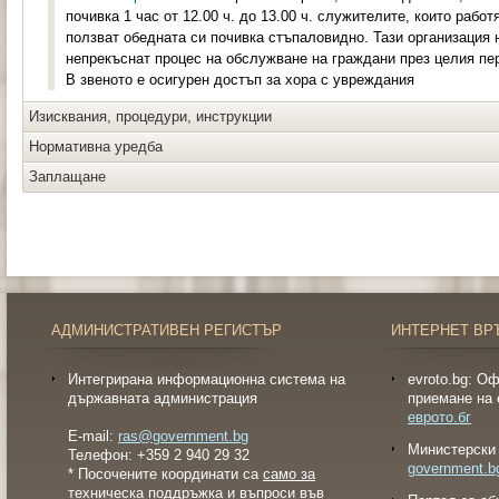
почивка 1 час от 12.00 ч. до 13.00 ч. служителите, които рабо
ползват обедната си почивка стъпаловидно. Тази организация 
непрекъснат процес на обслужване на граждани през целия пери
В звеното е осигурен достъп за хора с увреждания
Изисквания, процедури, инструкции
Нормативна уредба
Заплащане
АДМИНИСТРАТИВЕН РЕГИСТЪР
ИНТЕРНЕТ ВР
Интегрирана информационна система на
evroto.bg: О
държавната администрация
приемане на 
еврото.бг
E-mail:
ras@government.bg
Министерски 
Телефон: +359 2 940 29 32
government.b
* Посочените координати са
само за
техническа поддръжка и въпроси във