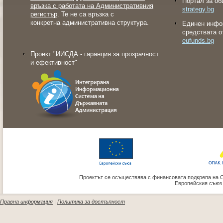
Портал за об
връзка с работата на Административния
strategy.bg
регистър
. Те не са връзка с
конкретна административна структура.
Eдинен инфо
средствата о
eufunds.bg
Проект "ИИСДА - гаранция за прозрачност
и ефективност"
Проектът се осъществява с финансовата подкрепа на 
Европейския съюз
Правна информация
|
Политика за достъпност