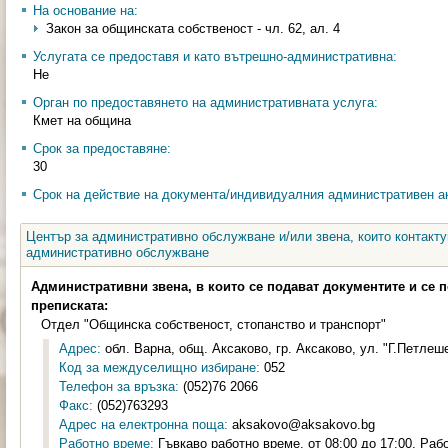
На основание на:
Закон за общинската собственост - чл. 62, ал. 4
Услугата се предоставя и като вътрешно-административна:
Не
Орган по предоставянето на административната услуга:
Кмет на община
Срок за предоставяне:
30
Срок на действие на документа/индивидуалния административен ак
Център за административно обслужване и/или звена, които контакту
административно обслужване
Административни звена, в които се подават документите и се 
преписката:
Отдел "Общинска собственост, стопанство и транспорт"
Адрес:
обл. Варна, общ. Аксаково, гр. Аксаково, ул. "Г.Петлеше
Код за междуселищно избиране:
052
Телефон за връзка:
(052)76 2066
Факс:
(052)763293
Адрес на електронна поща:
aksakovo@aksakovo.bg
Работно време:
Гъвкаво работно време, от 08:00 до 17:00, Раб