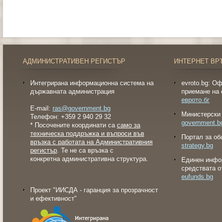
АДМИНИСТРАТИВЕН РЕГИСТЪР
ИНТЕРНЕТ ВР
Интегрирана информационна система на
evroto.bg: О
държавната администрация
приемане на 
еврото.бг
E-mail:
ras@government.bg
Министерски 
Телефон: +359 2 940 29 32
government.b
* Посочените координати са
само за
техническа поддръжка и въпроси във
Портал за об
връзка с работата на Административния
strategy.bg
регистър
. Те не са връзка с
конкретна административна структура.
Eдинен инфо
средствата о
eufunds.bg
Проект "ИИСДА - гаранция за прозрачност
и ефективност"