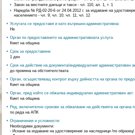
Закон за местните данъци и такси - чл. 110, ал. 1, т. 1
Наредба № РД-02-20-6 от 24.04.2012 г. за издаване на удостовер
населението - чл. 9; чл. 10; чл. 11; чл. 12
Услугата се предоставя и като вътрешно-административна:
Не
Орган по предоставянето на административната услуга:
Кмет на община
Срок за предоставяне:
1 ден
Срок на действие на документа/индивидуалния административен ак
до промяна на обстоятелствата
Орган, осъществяващ контрол върху дейността на органа по предо
Кмет на община
Орган, пред който се обжалва индивидуален административен акт:
Кмет на община
Ред, включително срокове за обжалване на действията на органа п
по реда на АПК
Ограничения и условности:
Необходими документи:
- Искане за издаване на удостоверение за наследници /по образец/