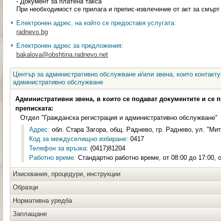
- Документ за платена такса
При необходимост се прилага и препис-извлечение от акт за смърт
Електронен адрес, на който се предоставя услугата:
radnevo.bg
Електронен адрес за предложения:
bakalova@obshtina.radnevo.net
Център за административно обслужване и/или звена, които контакту
административно обслужване
Административни звена, в които се подават документите и се 
преписката:
Отдел "Гражданска регистрация и административно обслужване"
Адрес:
обл. Стара Загора, общ. Раднево, гр. Раднево, ул. "Мит
Код за междуселищно избиране:
0417
Телефон за връзка:
(0417)81204
Работно време:
Стандартно работно време, от 08:00 до 17:00, о
Изисквания, процедури, инструкции
Образци
Нормативна уредба
Заплащане