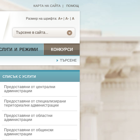
КАРТА НА САЙТА
|
ПОМОЩ
Размер на шрифта:
А+
|
A-
|
A
Търсене в сайта...
СЛУГИ И РЕЖИМИ
КОНКУРСИ
ТЪРСЕНЕ
СПИСЪК С УСЛУГИ
Предоставяни от централни
администрации
Предоставяни от специализирани
териториални администрации
Предоставяни от областни
администрации
Предоставяни от общински
администрации