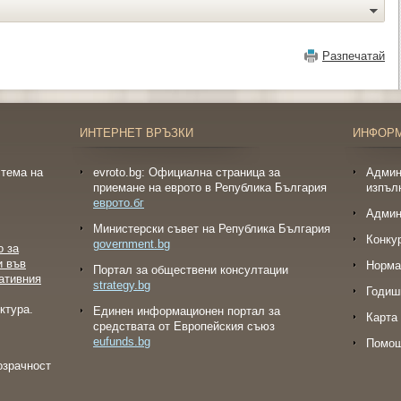
Разпечатай
ИНТЕРНЕТ ВРЪЗКИ
ИНФОР
тема на
evroto.bg: Официална страница за
Админ
приемане на еврото в Република България
изпъл
еврото.бг
Админ
Министерски съвет на Република България
Конку
government.bg
о за
и във
Норма
Портал за обществени консултации
ативния
strategy.bg
Годиш
ктура.
Eдинен информационен портал за
Карта 
средствата от Европейския съюз
eufunds.bg
Помо
озрачност