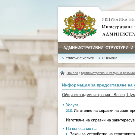
АДМИНИСТРАТИВНИ СТРУКТУРИ И
СПРАВКИ
СПИСЪК С УСЛУГИ
Начало
/
Административни услуги и режими
Информация за предоставяне на 
Общинска администрация - Венец, Шу
Услуга:
Изготвяне на справки на заинтер
2111
Изготвяне на справки на заинтересу
На основание на:
Закон за устройство на територията