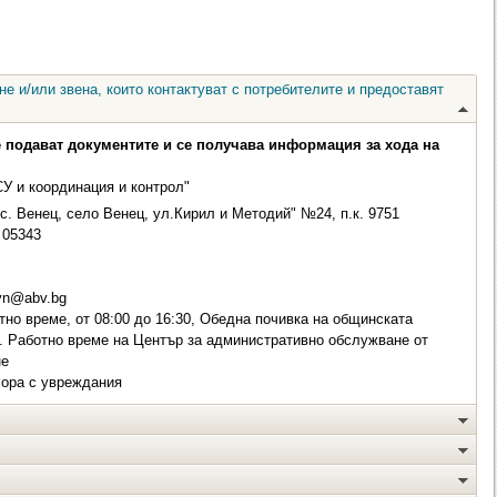
е и/или звена, които контактуват с потребителите и предоставят
е подават документите и се получава информация за хода на
СУ и координация и контрол"
с. Венец, село Венец, ул.Кирил и Методий" №24, п.к. 9751
05343
vn@abv.bg
но време, от 08:00 до 16:30, Обедна почивка на общинската
ч. Работно време на Център за административно обслужване от
не
хора с увреждания