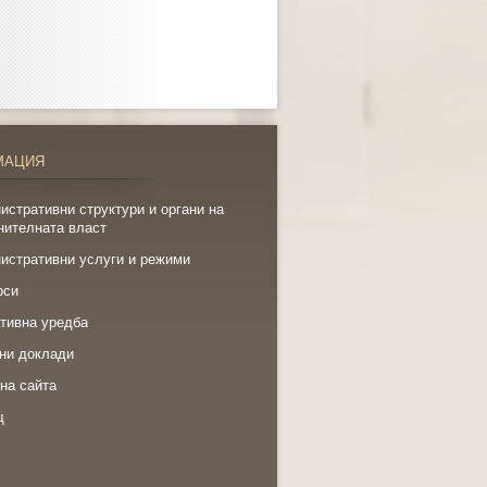
МАЦИЯ
истративни структури и органи на
нителната власт
истративни услуги и режими
рси
тивна уредба
ни доклади
на сайта
щ