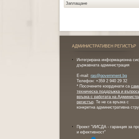
Заплащане
АДМИНИСТРАТИВЕН РЕГИСТЪР
Интегрирана информационна сис
държавната администрация
E-mail:
ras@government.bg
Телефон: +359 2 940 29 32
* Посочените координати са
сам
техническа поддръжка и въпрос
връзка с работата на Администр
регистър
. Те не са връзка с
конкретна административна стру
Проект "ИИСДА - гаранция за пр
и ефективност"