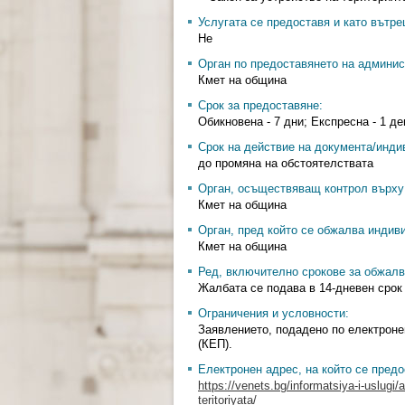
Услугата се предоставя и като вътр
Не
Орган по предоставянето на админис
Кмет на община
Срок за предоставяне:
Обикновена - 7 дни; Експресна - 1 де
Срок на действие на документа/инди
до промяна на обстоятелствата
Орган, осъществяващ контрол върху 
Кмет на община
Орган, пред който се обжалва индив
Кмет на община
Ред, включително срокове за обжалв
Жалбата се подава в 14-дневен срок
Ограничения и условности:
Заявлението, подадено по електроне
(КЕП).
Електронен адрес, на който се предо
https://venets.bg/informatsiya-i-uslugi/
teritoriyata/