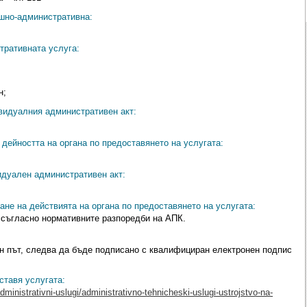
ешно-административна:
тративната услуга:
н;
видуалния административен акт:
дейността на органа по предоставянето на услугата:
идуален административен акт:
ане на действията на органа по предоставянето на услугата:
 съгласно нормативните разпоредби на АПК.
н път, следва да бъде подписано с квалифициран електронен подпис
ставя услугата:
administrativni-uslugi/administrativno-tehnicheski-uslugi-ustrojstvo-na-