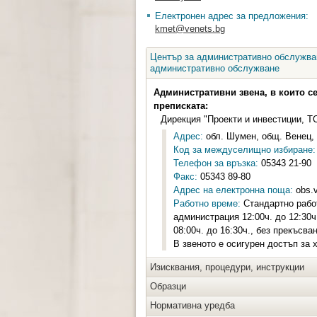
Електронен адрес за предложения:
kmet@venets.bg
Център за административно обслужван
административно обслужване
Административни звена, в които с
преписката:
Дирекция "Проекти и инвестиции, Т
Адрес:
обл. Шумен, общ. Венец, 
Код за междуселищно избиране:
Телефон за връзка:
05343 21-90
Факс:
05343 89-80
Адрес на електронна поща:
obs.
Работно време:
Стандартно работ
администрация 12:00ч. до 12:30
08:00ч. до 16:30ч., без прекъсва
В звеното е осигурен достъп за 
Изисквания, процедури, инструкции
Образци
Нормативна уредба