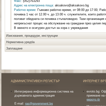
Факс:
(052)763293
Адрес на електронна поща:
aksakovo@aksakovo.bg
Работно време:
Гъвкаво работно време, от 08:00 до 17:00, Раб
почивка 1 час от 12.00 ч. до 13.00 ч. служителите, които рабо
ползват обедната си почивка стъпаловидно. Тази организация 
непрекъснат процес на обслужване на граждани през целия пери
В звеното е осигурен достъп за хора с увреждания
Изисквания, процедури, инструкции
Нормативна уредба
Заплащане
АДМИНИСТРАТИВЕН РЕГИСТЪР
ИНТЕРНЕТ ВР
Интегрирана информационна система на
evroto.bg: О
държавната администрация
приемане на 
еврото.бг
E-mail:
ras@government.bg