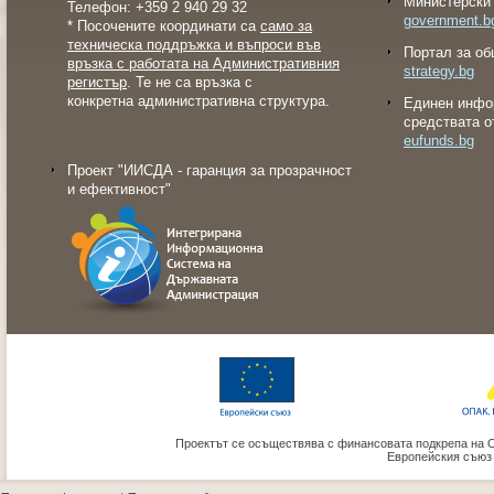
Министерски 
Телефон: +359 2 940 29 32
government.b
* Посочените координати са
само за
техническа поддръжка и въпроси във
Портал за об
връзка с работата на Административния
strategy.bg
регистър
. Те не са връзка с
конкретна административна структура.
Eдинен инфо
средствата о
eufunds.bg
Проект "ИИСДА - гаранция за прозрачност
и ефективност"
Проектът се осъществява с финансовата подкрепа на 
Европейския съюз