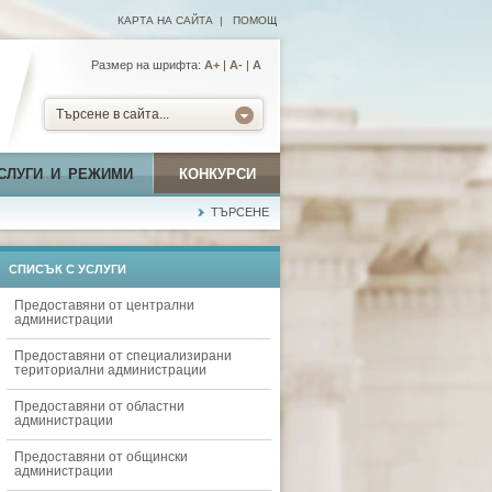
КАРТА НА САЙТА
|
ПОМОЩ
Размер на шрифта:
А+
|
A-
|
A
Търсене в сайта...
СЛУГИ И РЕЖИМИ
КОНКУРСИ
ТЪРСЕНЕ
СПИСЪК С УСЛУГИ
Предоставяни от централни
администрации
Предоставяни от специализирани
териториални администрации
Предоставяни от областни
администрации
Предоставяни от общински
администрации