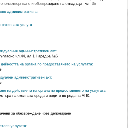
 оползотворяване и обезвреждане на отпадъци - чл. 35
ешно-административна:
тративната услуга:
видуалния административен акт:
съгласно чл.44, ал.1 Наредба №6
дейността на органа по предоставянето на услугата:
е
идуален административен акт:
е
ане на действията на органа по предоставянето на услугата:
стъра на околната среда и водите по реда на АПК.
ачени за обезвреждане чрез депониране
ставя услугата: