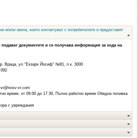
е и/или звена, които контактуват с потребителите и предоставят
е подават документите и се получава информация за хода на
р. Враца, ул."Екзарх Йосиф" №81, п.к. 3000
092
-vr@riosv-vr.com
но време, от 09:00 до 17:30, Пълно работно време Обедна почивка
хора с увреждания