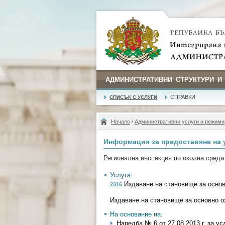
АДМИНИСТРАТИВНИ СТРУКТУРИ И
СПРАВКИ
СПИСЪК С УСЛУГИ
Начало
/
Административни услуги и режими
Информация за предоставяне на 
Регионална инспекция по околна среда 
Услуга:
Издаване на становище за основ
2316
Издаване на становище за основно о
На основание на:
Наредба № 6 от 27.08.2013 г. за у