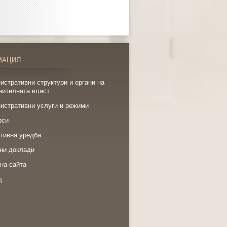
МАЦИЯ
истративни структури и органи на
нителната власт
истративни услуги и режими
рси
тивна уредба
ни доклади
на сайта
щ