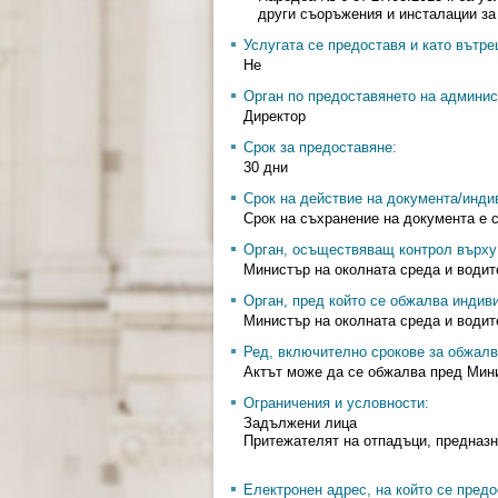
други съоръжения и инсталации за
Услугата се предоставя и като вътр
Не
Орган по предоставянето на админис
Директор
Срок за предоставяне:
30 дни
Срок на действие на документа/инди
Срок на съхранение на документа е 
Орган, осъществяващ контрол върху 
Министър на околната среда и водит
Орган, пред който се обжалва индив
Министър на околната среда и водит
Ред, включително срокове за обжалв
Актът може да се обжалва пред Мини
Ограничения и условности:
Задължени лица
Притежателят на отпадъци, предназн
Електронен адрес, на който се предо