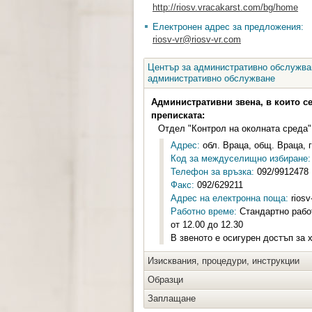
http://riosv.vracakarst.com/bg/home
Електронен адрес за предложения:
riosv-vr@riosv-vr.com
Център за административно обслужван
административно обслужване
Административни звена, в които с
преписката:
Отдел "Контрол на околната среда"
Адрес:
обл. Враца, общ. Враца, г
Код за междуселищно избиране:
Телефон за връзка:
092/9912478
Факс:
092/629211
Адрес на електронна поща:
riosv
Работно време:
Стандартно работ
от 12.00 до 12.30
В звеното е осигурен достъп за 
Изисквания, процедури, инструкции
Образци
Заплащане