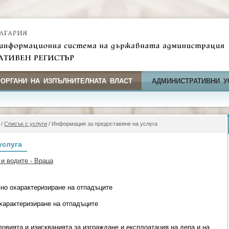
 ОРГАНИ НА ИЗПЪЛНИТЕЛНАТА ВЛАСТ
АДМИНИСТРАТИВНИ У
/
Списък с услуги
/ Информация за предоставяне на услуга
услуга
и водите - Враца
но охарактеризиране на отпадъците
характеризиране на отпадъците
словията и изискванията за изграждане и експлоатация на депа и на