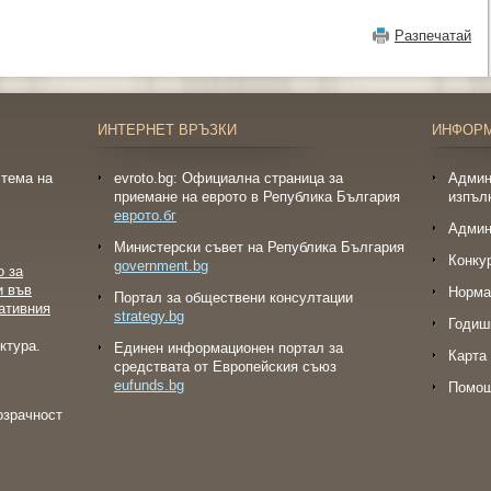
Разпечатай
ИНТЕРНЕТ ВРЪЗКИ
ИНФОР
тема на
evroto.bg: Официална страница за
Админ
приемане на еврото в Република България
изпъл
еврото.бг
Админ
Министерски съвет на Република България
Конку
government.bg
о за
и във
Норма
Портал за обществени консултации
ативния
strategy.bg
Годиш
ктура.
Eдинен информационен портал за
Карта 
средствата от Европейския съюз
eufunds.bg
Помо
озрачност