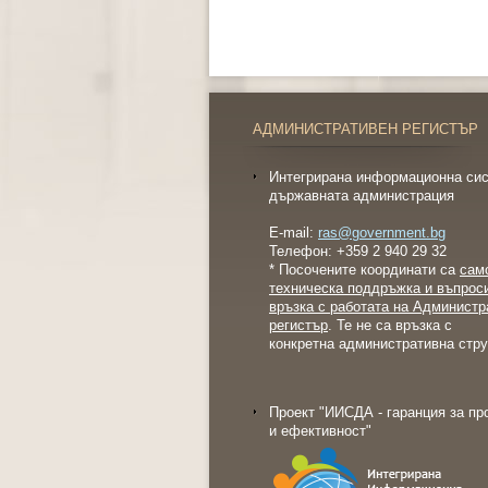
АДМИНИСТРАТИВЕН РЕГИСТЪР
Интегрирана информационна сис
държавната администрация
E-mail:
ras@government.bg
Телефон: +359 2 940 29 32
* Посочените координати са
сам
техническа поддръжка и въпрос
връзка с работата на Администр
регистър
. Те не са връзка с
конкретна административна стру
Проект "ИИСДА - гаранция за пр
и ефективност"